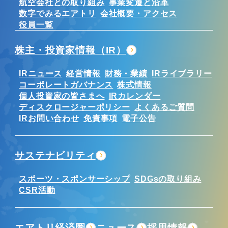
航空会社との取り組み
事業変遷と沿革
数字でみるエアトリ
会社概要・アクセス
役員一覧
株主・投資家情報（IR）
IRニュース
経営情報
財務・業績
IRライブラリー
コーポレートガバナンス
株式情報
個人投資家の皆さまへ
IRカレンダー
ディスクロージャーポリシー
よくあるご質問
IRお問い合わせ
免責事項
電子公告
サステナビリティ
スポーツ・スポンサーシップ
SDGsの取り組み
CSR活動
エアトリ経済圏
ニュース
採用情報