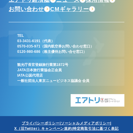
お問い合わせ
CMギャラリー
TEL
03-3431-6191
（代表）
0570-035-971
（国内航空券お問い合わせ窓口）
0120-980-686
（株主優待お問い合せ窓口）
観光庁長官登録旅行業第1872号
JATA日本旅行業協会正会員
IATA公認代理店
一般社団法人東京ニュービジネス協議会 会員
東証プライム
証券コード:6191
プライバシーポリシー
ソーシャルメディアポリシー
X（旧Twitter）キャンペーン規約
特定商取引法に基づく表記