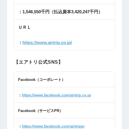
：1,546,550千円（払込資本3,420,247千円）
ＵＲＬ
：
https://www.airtrip.co.jp/
【エアトリ公式SNS】
Facebook
（コーポレート）
：
https://www.facebook.com/airtrip.co.jp
Facebook
（サービス
PR
）
：
https://www.facebook.com/airtrippr