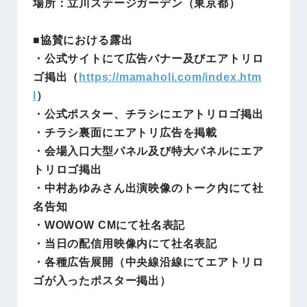
場所：立川ステージガーデン（東京都）
■協賛における露出
・公式サイトにて広告バナー及びエアトリロ
ゴ掲出（
https://mamaholi.com/index.htm
l
）
・公式ポスター、チラシにエアトリロゴ掲出
・チラシ裏面にエアトリ広告を掲載
・会場入口大型パネル及び特大パネルにエア
トリロゴ掲出
・中村あゆみさん出演映像のトーク内にて社
名告知
・WOWOW CMにて社名表記
・当日の配信用映像内にて社名表記
・各種広告展開（中央線沿線にてエアトリロ
ゴが入ったポスター掲出）