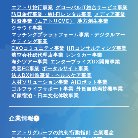
エアトリ旅行事業
グローバルIT総合サービス事業
訪日旅行事業・Wi-Fiレンタル事業
メディア事業
投資事業（エアトリCVC）
地方創生事業
クラウド事業
マッチングプラットフォーム事業・デジタルマー
ケティング事業
CXOコミュニティ事業
HRコンサルティング事業
航空会社総代理店事業
レンタカー事業
海外ツアー事業
エンタープライズDX開発事業
美容FC事業
ポータルサイト事業
法人DX推進事業・ヘルスケア事業
人材ソリューション事業
AIロボット事業
ゴルフライフサポート事業
外貨自動両替機事業
町家宿泊・日本文化体験事業
企業情報
エアトリグループの約束/行動指針
企業理念