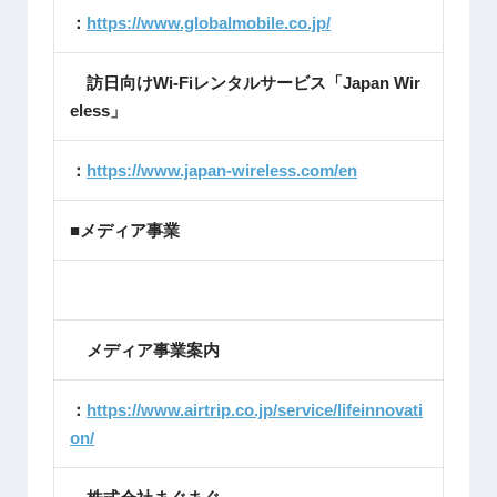
：
https://www.globalmobile.co.jp/
訪日向けWi-Fiレンタルサービス「Japan Wir
eless」
：
https://www.japan-wireless.com/en
■メディア事業
メディア事業案内
：
https://www.airtrip.co.jp/service/lifeinnovati
on/