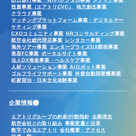
訪日旅行事業・Wi-Fiレンタル事業
メディア事業
投資事業（エアトリCVC）
地方創生事業
クラウド事業
マッチングプラットフォーム事業・デジタルマー
ケティング事業
CXOコミュニティ事業
HRコンサルティング事業
航空会社総代理店事業
レンタカー事業
海外ツアー事業
エンタープライズDX開発事業
美容FC事業
ポータルサイト事業
法人DX推進事業・ヘルスケア事業
人材ソリューション事業
AIロボット事業
ゴルフライフサポート事業
外貨自動両替機事業
町家宿泊・日本文化体験事業
企業情報
エアトリグループの約束/行動指針
企業理念
航空会社との取り組み
事業変遷と沿革
数字でみるエアトリ
会社概要・アクセス