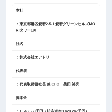
本社
：東京都港区愛宕2-5-1 愛宕グリーンヒルズMO
RIタワー19F
社名
：株式会社エアトリ
代表者
：代表取締役社長 兼 CFO 柴田 裕亮
資本金
：1,546,550千円（払込資本3,420,247千円）