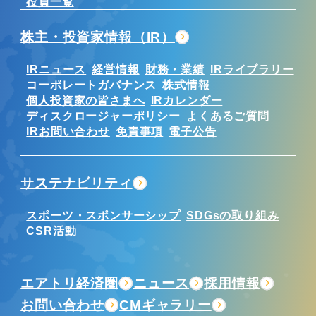
役員一覧
株主・投資家情報（IR）
IRニュース
経営情報
財務・業績
IRライブラリー
コーポレートガバナンス
株式情報
個人投資家の皆さまへ
IRカレンダー
ディスクロージャーポリシー
よくあるご質問
IRお問い合わせ
免責事項
電子公告
サステナビリティ
スポーツ・スポンサーシップ
SDGsの取り組み
CSR活動
エアトリ経済圏
ニュース
採用情報
お問い合わせ
CMギャラリー