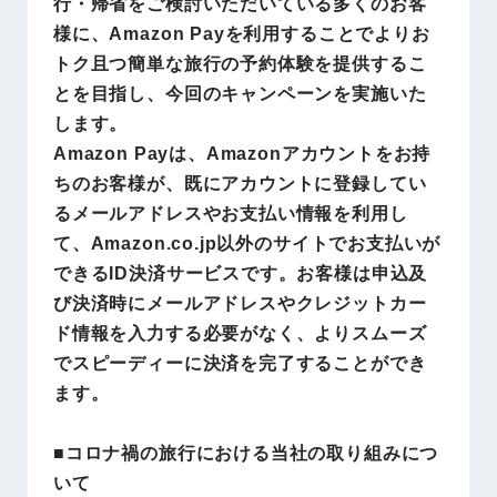
行・帰省をご検討いただいている多くのお客
外航空券+ホテル、海外ホテル、海外ツアー、新幹線＋ホ
線、レンタカー、キャンプ、Wi-Fiは本キャンペーンの
様に、Amazon Payを利用することでよりお
す。
トク且つ簡単な旅行の予約体験を提供するこ
・ご購入された航空券またはホテルをキャンセルすると
とを目指し、今回のキャンペーンを実施いた
ンは適用されません。
します。
・本キャンペーンは株式会社エアトリによる提供です。
Amazon Payは、Amazonアカウントをお持
ンについてのお問い合わせは Amazonではお受けしてお
ちのお客様が、既にアカウントに登録してい
・本キャンペーンは予告なしに変更･終了する場合がござ
るメールアドレスやお支払い情報を利用し
て、Amazon.co.jp以外のサイトでお支払いが
できるID決済サービスです。お客様は申込及
び決済時にメールアドレスやクレジットカー
ド情報を入力する必要がなく、よりスムーズ
でスピーディーに決済を完了することができ
ます。
■コロナ禍の旅行における当社の取り組みにつ
いて