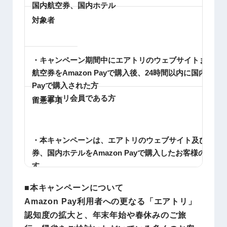
国内航空券、国内ホテル
対象者
・キャンペーン期間中にエアトリのウェブサイトまたは
航空券をAmazon Payで購入後、24時間以内に国内ホテル
Payで購入された方
・エアトリ会員である方
留意事項
・本キャンペーンは、エアトリのウェブサイト及びアプ
券、国内ホテルをAmazon Payで購入したお客様のみ対
す。
・国内ホテルをエアトリポイント利用でご購入される際
■本キャンペーンについて
イント適用後の国内ホテルの金額が5,000円以下の方は
Amazon Pay利用者への更なる「エアトリ」
す。
認知度の拡大と、年末年始や春休みのご旅
・国内航空券+ホテル(エアトリプラス)、国内ツアー、海