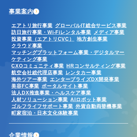
事業案内
エアトリ旅行事業
グローバルIT総合サービス事業
訪日旅行事業・Wi-Fiレンタル事業
メディア事業
投資事業（エアトリCVC）
地方創生事業
クラウド事業
マッチングプラットフォーム事業・デジタルマー
ケティング事業
CXOコミュニティ事業
HRコンサルティング事業
航空会社総代理店事業
レンタカー事業
海外ツアー事業
エンタープライズDX開発事業
美容FC事業
ポータルサイト事業
法人DX推進事業・ヘルスケア事業
人材ソリューション事業
AIロボット事業
ゴルフライフサポート事業
外貨自動両替機事業
町家宿泊・日本文化体験事業
企業情報