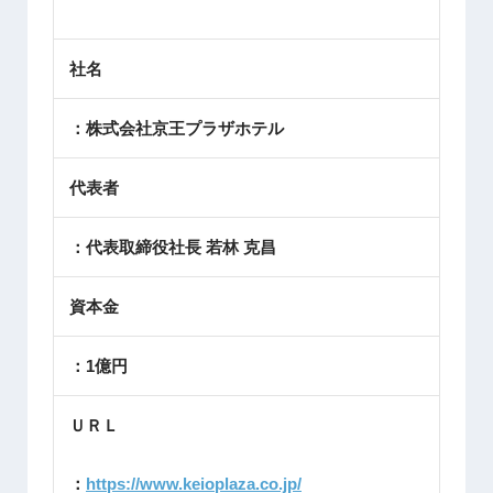
社名
：株式会社京王プラザホテル
代表者
：代表取締役社長 若林 克昌
資本金
：1億円
ＵＲＬ
：
https://www.keioplaza.co.jp/