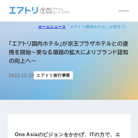
東証プライム
証券コード:6191
ホーム
ニュース
「エアトリ国内ホテル」が京王プ…
「エアトリ国内ホテル」が京王プラザホテルとの連
携を開始～更なる販路の拡大によりブランド認知
の向上へ～
2022.12.19
エアトリ旅行事業
One Asiaのビジョンをかかげ、ITの力で、エ