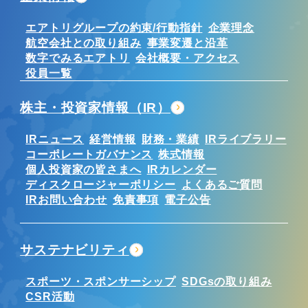
エアトリグループの約束/行動指針
企業理念
航空会社との取り組み
事業変遷と沿革
数字でみるエアトリ
会社概要・アクセス
役員一覧
株主・投資家情報（IR）
IRニュース
経営情報
財務・業績
IRライブラリー
コーポレートガバナンス
株式情報
個人投資家の皆さまへ
IRカレンダー
ディスクロージャーポリシー
よくあるご質問
IRお問い合わせ
免責事項
電子公告
サステナビリティ
スポーツ・スポンサーシップ
SDGsの取り組み
CSR活動