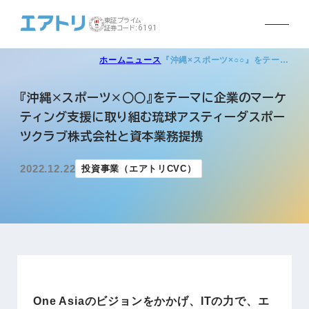
東証プライム
証券コード:6191
ホーム
ニュース
『沖縄×スポーツ×○○』をテー…
『沖縄×スポーツ×○○』をテーマに企業のマーケ
ティング支援に取り組む琉球アスティーダスポー
ツクラブ株式会社と資本業務提携
2022.12.22
投資事業（エアトリCVC）
One Asiaのビジョンをかかげ、ITの力で、エ