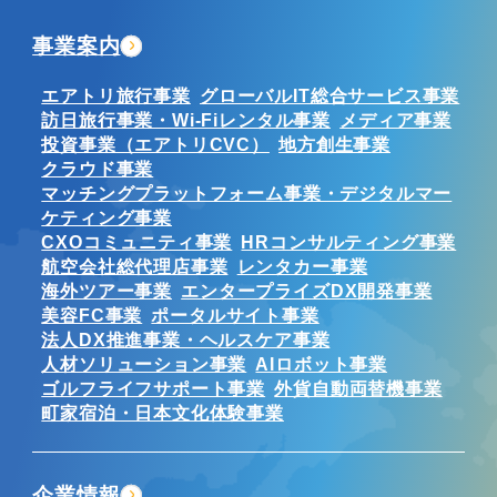
事業案内
エアトリ旅行事業
グローバルIT総合サービス事業
訪日旅行事業・Wi-Fiレンタル事業
メディア事業
投資事業（エアトリCVC）
地方創生事業
クラウド事業
マッチングプラットフォーム事業・デジタルマー
ケティング事業
CXOコミュニティ事業
HRコンサルティング事業
航空会社総代理店事業
レンタカー事業
海外ツアー事業
エンタープライズDX開発事業
美容FC事業
ポータルサイト事業
法人DX推進事業・ヘルスケア事業
人材ソリューション事業
AIロボット事業
ゴルフライフサポート事業
外貨自動両替機事業
町家宿泊・日本文化体験事業
企業情報