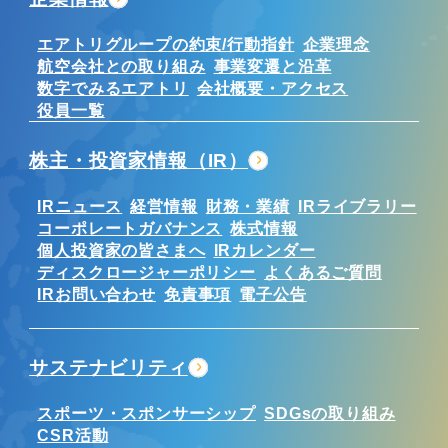
エアトリグループの約束/行動指針
企業理念
航空会社との取り組み
事業変遷と沿革
数字でみるエアトリ
会社概要・アクセス
役員一覧
株主・投資家情報（IR）
IRニュース
経営情報
財務・業績
IRライブラリー
コーポレートガバナンス
株式情報
個人投資家の皆さまへ
IRカレンダー
ディスクロージャーポリシー
よくあるご質問
IRお問い合わせ
免責事項
電子公告
サステナビリティ
スポーツ・スポンサーシップ
SDGsの取り組み
CSR活動