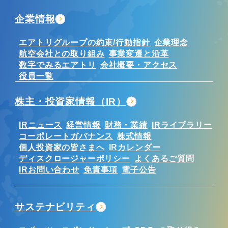
企業情報
エアトリグループの約束/行動指針
企業理念
航空会社との取り組み
事業変遷と沿革
数字でみるエアトリ
会社概要・アクセス
役員一覧
株主・投資家情報（IR）
IRニュース
経営情報
財務・業績
IRライブラリー
コーポレートガバナンス
株式情報
個人投資家の皆さまへ
IRカレンダー
ディスクロージャーポリシー
よくあるご質問
IRお問い合わせ
免責事項
電子公告
サステナビリティ