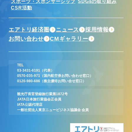
スポーツ・スポンサーシップ
SDGsの取り組み
CSR活動
エアトリ経済圏
ニュース
採用情報
お問い合わせ
CMギャラリー
TEL
03-3431-6191
（代表）
0570-035-971
（国内航空券お問い合わせ窓口）
0120-980-686
（株主優待お問い合せ窓口）
観光庁長官登録旅行業第1872号
JATA日本旅行業協会正会員
IATA公認代理店
一般社団法人東京ニュービジネス協議会 会員
東証プライム
証券コード:6191