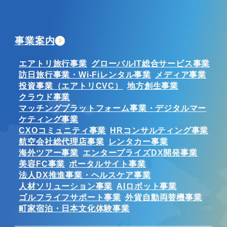
事業案内
エアトリ旅行事業
グローバルIT総合サービス事業
訪日旅行事業・Wi-Fiレンタル事業
メディア事業
投資事業（エアトリCVC）
地方創生事業
クラウド事業
マッチングプラットフォーム事業・デジタルマー
ケティング事業
CXOコミュニティ事業
HRコンサルティング事業
航空会社総代理店事業
レンタカー事業
海外ツアー事業
エンタープライズDX開発事業
美容FC事業
ポータルサイト事業
法人DX推進事業・ヘルスケア事業
人材ソリューション事業
AIロボット事業
ゴルフライフサポート事業
外貨自動両替機事業
町家宿泊・日本文化体験事業