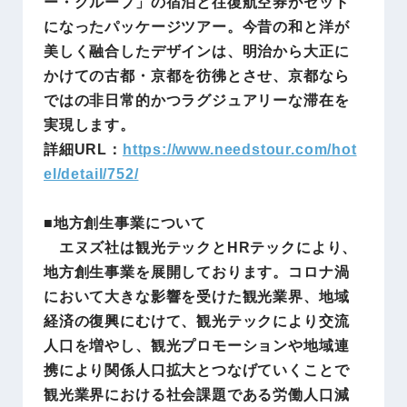
ー・グループ」の宿泊と往復航空券がセット
になったパッケージツアー。今昔の和と洋が
美しく融合したデザインは、明治から大正に
かけての古都・京都を彷彿とさせ、京都なら
ではの非日常的かつラグジュアリーな滞在を
実現します。
詳細URL：
https://www.needstour.com/hot
el/detail/752/
■地方創生事業について
エヌズ社は観光テックとHRテックにより、
地方創生事業を展開しております。コロナ渦
において大きな影響を受けた観光業界、地域
経済の復興にむけて、観光テックにより交流
人口を増やし、観光プロモーションや地域連
携により関係人口拡大とつなげていくことで
観光業界における社会課題である労働人口減