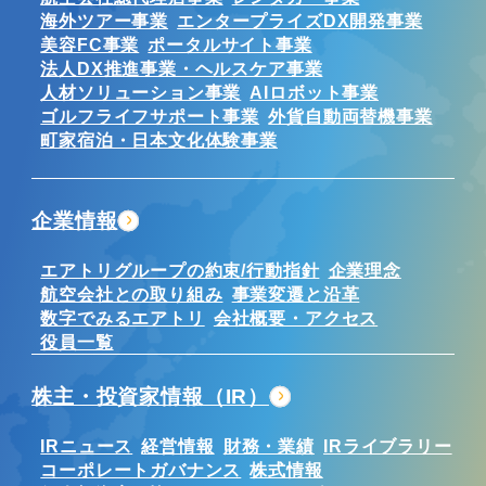
海外ツアー事業
エンタープライズDX開発事業
美容FC事業
ポータルサイト事業
法人DX推進事業・ヘルスケア事業
人材ソリューション事業
AIロボット事業
ゴルフライフサポート事業
外貨自動両替機事業
町家宿泊・日本文化体験事業
企業情報
エアトリグループの約束/行動指針
企業理念
航空会社との取り組み
事業変遷と沿革
数字でみるエアトリ
会社概要・アクセス
役員一覧
株主・投資家情報（IR）
IRニュース
経営情報
財務・業績
IRライブラリー
コーポレートガバナンス
株式情報