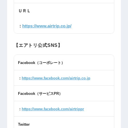
ＵＲＬ
：
https://www.airtrip.co.jp/
【エアトリ公式SNS】
Facebook
（コーポレート）
：
https://www.facebook.com/airtrip.co.jp
Facebook
（サービス
PR
）
：
https://www.facebook.com/airtrippr
Twitter