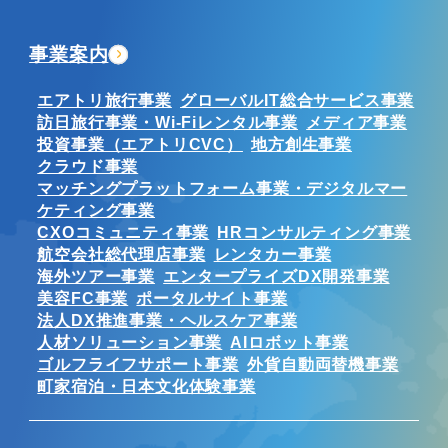
事業案内
エアトリ旅行事業
グローバルIT総合サービス事業
訪日旅行事業・Wi-Fiレンタル事業
メディア事業
投資事業（エアトリCVC）
地方創生事業
クラウド事業
マッチングプラットフォーム事業・デジタルマー
ケティング事業
CXOコミュニティ事業
HRコンサルティング事業
航空会社総代理店事業
レンタカー事業
海外ツアー事業
エンタープライズDX開発事業
美容FC事業
ポータルサイト事業
法人DX推進事業・ヘルスケア事業
人材ソリューション事業
AIロボット事業
ゴルフライフサポート事業
外貨自動両替機事業
町家宿泊・日本文化体験事業