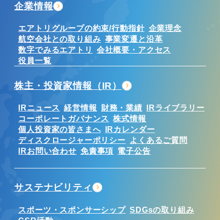
企業情報
エアトリグループの約束/行動指針
企業理念
航空会社との取り組み
事業変遷と沿革
数字でみるエアトリ
会社概要・アクセス
役員一覧
株主・投資家情報（IR）
IRニュース
経営情報
財務・業績
IRライブラリー
コーポレートガバナンス
株式情報
個人投資家の皆さまへ
IRカレンダー
ディスクロージャーポリシー
よくあるご質問
IRお問い合わせ
免責事項
電子公告
サステナビリティ
スポーツ・スポンサーシップ
SDGsの取り組み