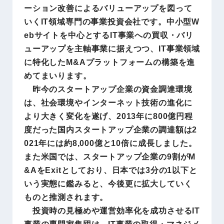
ーション改善によるバリューアップを図って
いくIT領域専門の事業投資会社です。中小型W
ebサイトを中心とするIT事業への買収・バリ
ューアップを主軸事業に据えつつ、IT事業領域
に特化したM&Aプラットフォームの構築を進
めてまいります。
昨今のスタートアップ企業の資金調達環境
は、社会環境やインターネット技術の進化に
より大きく変化を遂げ、2013年に800億円程
度だった国内スタートアップ企業の調達額は2
021年には約8,000億と10倍に成長しました。
また米国では、スタートアップ企業の9割がM
&AをExitとしており、日本では3分の1以下と
いう実態に鑑みると、今後更に拡大していく
ものと推測されます。
投資時の見極めや運営効率化を成功させるIT
事業の専門家集団は、IT事業の取得・マネジメ