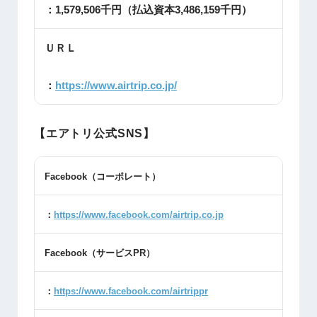
：1,579,506千円（払込資本3,486,159千円）
ＵＲＬ
：
https://www.airtrip.co.jp/
【エアトリ公式SNS】
Facebook
（コーポレート）
：
https://www.facebook.com/airtrip.co.jp
Facebook
（サービス
PR
）
：
https://www.facebook.com/airtrippr