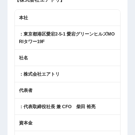
本社
：東京都港区愛宕2-5-1 愛宕グリーンヒルズMO
RIタワー19F
社名
：株式会社エアトリ
代表者
：代表取締役社長 兼 CFO 柴田 裕亮
資本金