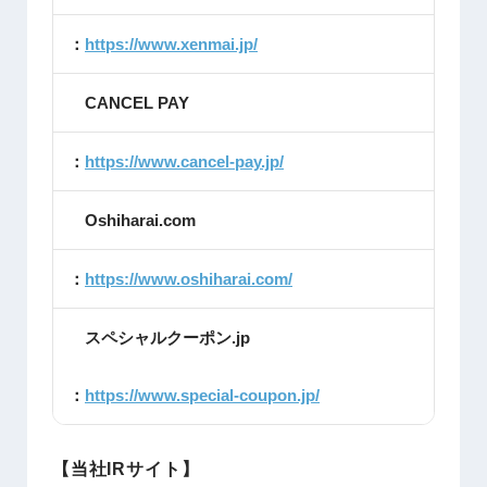
：
https://www.xenmai.jp/
CANCEL PAY
：
https://www.cancel-pay.jp/
Oshiharai.com
：
https://www.oshiharai.com/
スペシャルクーポン.jp
：
https://www.special-coupon.jp/
【当社IRサイト】