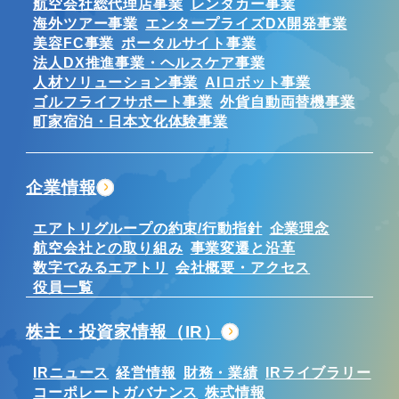
航空会社総代理店事業
レンタカー事業
海外ツアー事業
エンタープライズDX開発事業
美容FC事業
ポータルサイト事業
法人DX推進事業・ヘルスケア事業
人材ソリューション事業
AIロボット事業
ゴルフライフサポート事業
外貨自動両替機事業
町家宿泊・日本文化体験事業
企業情報
エアトリグループの約束/行動指針
企業理念
航空会社との取り組み
事業変遷と沿革
数字でみるエアトリ
会社概要・アクセス
役員一覧
株主・投資家情報（IR）
IRニュース
経営情報
財務・業績
IRライブラリー
コーポレートガバナンス
株式情報