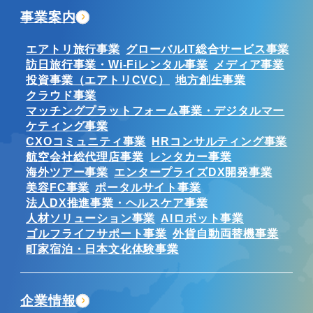
事業案内
エアトリ旅行事業
グローバルIT総合サービス事業
訪日旅行事業・Wi-Fiレンタル事業
メディア事業
投資事業（エアトリCVC）
地方創生事業
クラウド事業
マッチングプラットフォーム事業・デジタルマー
ケティング事業
CXOコミュニティ事業
HRコンサルティング事業
航空会社総代理店事業
レンタカー事業
海外ツアー事業
エンタープライズDX開発事業
美容FC事業
ポータルサイト事業
法人DX推進事業・ヘルスケア事業
人材ソリューション事業
AIロボット事業
ゴルフライフサポート事業
外貨自動両替機事業
町家宿泊・日本文化体験事業
企業情報