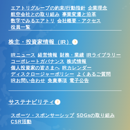
エアトリグループの約束/行動指針
企業理念
航空会社との取り組み
事業変遷と沿革
数字でみるエアトリ
会社概要・アクセス
役員一覧
株主・投資家情報（IR）
IRニュース
経営情報
財務・業績
IRライブラリー
コーポレートガバナンス
株式情報
個人投資家の皆さまへ
IRカレンダー
ディスクロージャーポリシー
よくあるご質問
IRお問い合わせ
免責事項
電子公告
サステナビリティ
スポーツ・スポンサーシップ
SDGsの取り組み
CSR活動