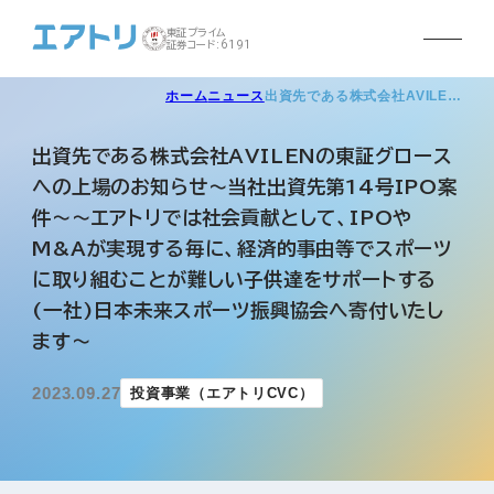
東証プライム
証券コード:6191
ホーム
ニュース
出資先である株式会社AVILE…
出資先である株式会社AVILENの東証グロース
への上場のお知らせ～当社出資先第14号IPO案
件～～エアトリでは社会貢献として、IPOや
M&Aが実現する毎に、経済的事由等でスポーツ
に取り組むことが難しい子供達をサポートする
(一社)日本未来スポーツ振興協会へ寄付いたし
ます～
2023.09.27
投資事業（エアトリCVC）