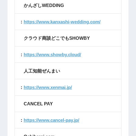
かんざしWEDDING
：
https://www.kanxashi-wedding.com/
クラウド商談どこでもSHOWBY
：
https://www.showby.cloud/
人工知能ぜんまい
：
https://www.xenmai.jp/
CANCEL PAY
：
https://www.cancel-pay.jp/