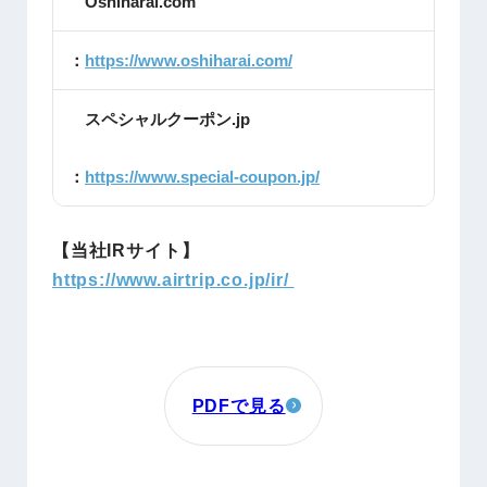
Oshiharai.com
：
https://www.oshiharai.com/
スペシャルクーポン.jp
：
https://www.special-coupon.jp/
【当社IRサイト】
https://www.airtrip.co.jp/ir/
PDFで見る