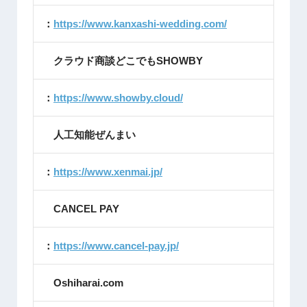
：
https://www.kanxashi-wedding.com/
クラウド商談どこでもSHOWBY
：
https://www.showby.cloud/
人工知能ぜんまい
：
https://www.xenmai.jp/
CANCEL PAY
：
https://www.cancel-pay.jp/
Oshiharai.com