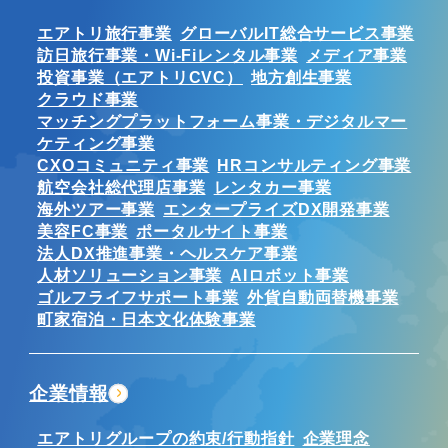
エアトリ旅行事業
グローバルIT総合サービス事業
訪日旅行事業・Wi-Fiレンタル事業
メディア事業
投資事業（エアトリCVC）
地方創生事業
クラウド事業
マッチングプラットフォーム事業・デジタルマー
ケティング事業
CXOコミュニティ事業
HRコンサルティング事業
航空会社総代理店事業
レンタカー事業
海外ツアー事業
エンタープライズDX開発事業
美容FC事業
ポータルサイト事業
法人DX推進事業・ヘルスケア事業
人材ソリューション事業
AIロボット事業
ゴルフライフサポート事業
外貨自動両替機事業
町家宿泊・日本文化体験事業
企業情報
エアトリグループの約束/行動指針
企業理念