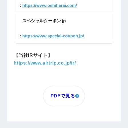
：
https://www.oshiharai.com/
スペシャルクーポン.jp
：
https://www.special-coupon.jp/
【当社IRサイト】
https://www.airtrip.co.jp/ir/
PDFで見る