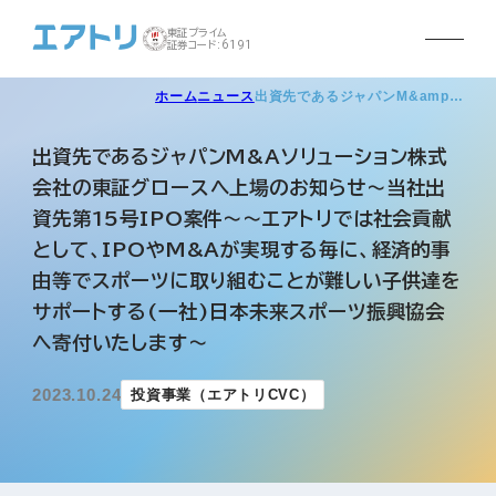
東証プライム
証券コード:6191
ホーム
ニュース
出資先であるジャパンM&amp…
出資先であるジャパンM&Aソリューション株式
会社の東証グロースへ上場のお知らせ～当社出
資先第15号IPO案件～～エアトリでは社会貢献
として、IPOやM&Aが実現する毎に、経済的事
由等でスポーツに取り組むことが難しい子供達を
サポートする(一社)日本未来スポーツ振興協会
へ寄付いたします～
2023.10.24
投資事業（エアトリCVC）