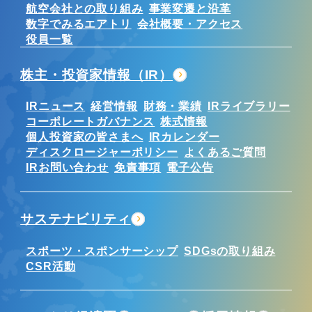
航空会社との取り組み
事業変遷と沿革
数字でみるエアトリ
会社概要・アクセス
役員一覧
株主・投資家情報（IR）
IRニュース
経営情報
財務・業績
IRライブラリー
コーポレートガバナンス
株式情報
個人投資家の皆さまへ
IRカレンダー
ディスクロージャーポリシー
よくあるご質問
IRお問い合わせ
免責事項
電子公告
サステナビリティ
スポーツ・スポンサーシップ
SDGsの取り組み
CSR活動