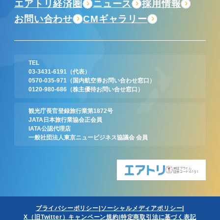
エアトリ経済圏
ニュース
採用情報
お問い合わせ
CMギャラリー
TEL
03-3431-6191
（代表）
0570-035-971
（国内航空券お問い合わせ窓口）
0120-980-686
（株主優待お問い合せ窓口）
観光庁長官登録旅行業第1872号
JATA日本旅行業協会正会員
IATA公認代理店
一般社団法人東京ニュービジネス協議会 会員
東証プライム
証券コード:6191
プライバシーポリシー
ソーシャルメディアポリシー
X（旧Twitter）キャンペーン規約
特定商取引法に基づく表記