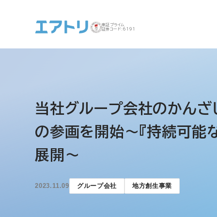
東証プライム
証券コード:6191
事業案内 トップ
企業情報 トップ
IR トップ
サステナビリティ ト
当社グループ会社のかんざ
ップ
の参画を開始～『持続可能な
展開～
2023.11.09
グループ会社
地方創生事業