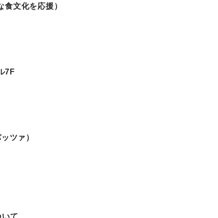
な食文化を応援）
ル7F
）
パッツァ）
ついて