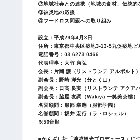
②地域社会との連携（地域の食材、伝統的
③被災地の応援
④フードロス問題への取り組み
設立：平成29年4月3日
住所：東京都中央区築地3-13-5丸促築地ビ
電話番号：03-6273-0466
代表理事：大竹 康弘
会長：片岡 護（リストランテ アルポルト
副会長：野崎 洋光（分とく山）
副会長：日髙 良実（リストランテ アクア
副会長：脇屋 友詞（Wakiya 一笑美茶樓）
名誉顧問：服部 幸應（服部学園）
名誉顧問：坂井 宏行（ラ・ロシェル）
※50音順
■かんざし社「地域観光プロデュース」に