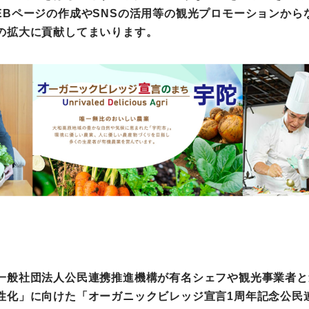
EBページの作成やSNSの活用等の観光プロモーションから
町家宿泊・日本文化体験
の拡大に貢献してまいります。
事業
般社団法人公民連携推進機構が有名シェフや観光事業者と
性化」に向けた「オーガニックビレッジ宣言1周年記念公民