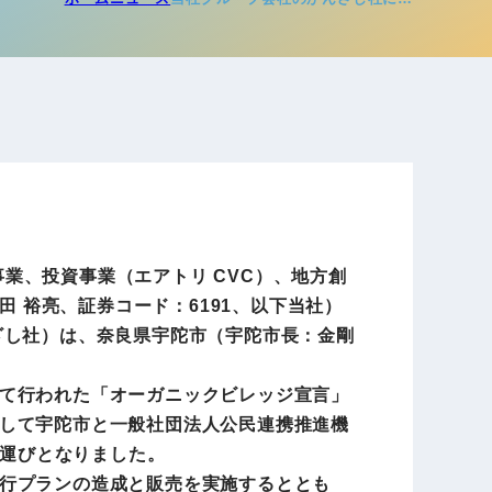
電子公告
店事業
レンタカー事業
DX開発
美容FC事業
事業、投資事業（エアトリ CVC）、地方創
・
田 裕亮、証券コード：6191、以下当社）
人材ソリューション事業
ざし社）は、奈良県宇陀市（宇陀市長：金剛
て行われた「オーガニックビレッジ宣言」
ポート事
して宇陀市と一般社団法人公民連携推進機
外貨自動両替機事業
る運びとなりました。
行プランの造成と販売を実施するととも