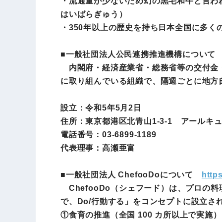
・流通量が少ないため幻の黒毛和牛と言わ
はいばらぎゅう）
・350年以上の歴史を持ち日本全国に多く
■
一般社団法人公民連携推進機構について
内閣府・経済産業省・総務省等の交付金・
に取り組んでいる組織で、隔週ごとに地方
設立：令和5年5月2日
住所：東京都港区北青山1-3-1 アールキ
電話番号：03-6899-1189
代表理事：高瀬亜富
■
一般社団法人 ChefooDoについて
http
ChefooDo（シェフード）は、プロの料
で、Do/行動する」をコンセプトに設立さ
①食育の推進（全国 100 カ所以上で実施）