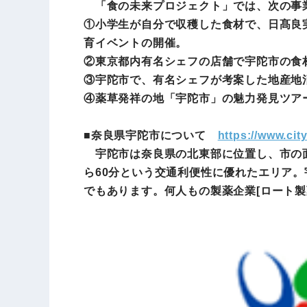
「食の未来プロジェクト」では、次の事
①小学生が自分で収穫した食材で、日髙良実（ひ
育イベントの開催。
②東京都内有名シェフの店舗で宇陀市の食
③宇陀市で、有名シェフが考案した地産地
④薬草発祥の地「宇陀市」の魅力発見ツア
■奈良県宇陀市について
https://www.city
宇陀市は奈良県の北東部に位置し、市の面積
ら60分という交通利便性に優れたエリア
でもあります。何人もの製薬企業[ロート