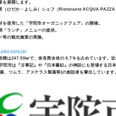
業を展開します。
だか・よしみ）シェフ（Ristorante ACQUA PA
材を使用した「宇陀市オーガニックフェア」の開催。
消「ランチ」メニューの提供。
ー等の観光施策の実施。
.uda.nara.jp/
は247.50㎢で、奈良県全体の 6.7％を占めています。
。宇陀市は『古事記』や『日本書紀』の神話にも登場する日
製薬、ツムラ、アステラス製薬等]の創設者を輩出しています