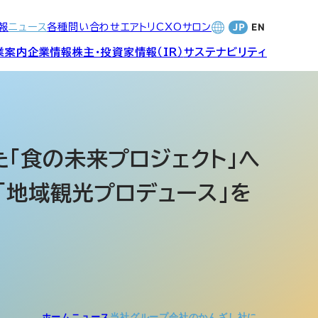
報
ニュース
各種問い合わせ
エアトリCXOサロン
業案内
企業情報
株主・投資家情報（IR）
サステナビリティ
合サービ
訪日旅行事業・
財務・業績
社長メッセージ
SDGsへの取り組み
Wi-Fiレンタル事業
「食の未来プロジェクト」へ
「地域観光プロデュース」を
バナンス
個人投資家の皆さまへ
CVC)
地方創生事業
数字でみる
エアトリ
ャーポリ
よくあるご質問
ットフォ
エアトリグループ・役員
プロフィール
CXOコミュニティ事業
ティング
ホーム
ニュース
当社グループ会社のかんざし社に…