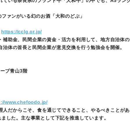
れている奈良県のブランド牛「大和牛」の中でも、A5ラン
のファンがいる幻のお酒「大和のどぶ」
https://cclg.or.jp/
補助金、民間企業の資金・活力を利用して、地方自治体の
自治体の首長と民間企業が意見交換を行う勉強会を開催。
ューブ青山3階
s://www.chefoodo.jp/
理人だからこそ、食を通じてできること、やるべきことがあると
れました。主な事業として下記を推進しています。