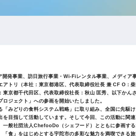
IRお問い合わせ
免責事項
事業
社外アドバイザー
旅行業者取扱額
プロフィール
（観光庁公表）
HRコンサルティング事業
航空会社総代理
エンタープライズ
海外ツアー事業
事業
ア開発事業、訪日旅行事業・Wi-Fiレンタル事業、メディア
法人DX推進事業
トリ（本社：東京都港区、代表取締役社長 兼 CF O：柴
ポータルサイト事業
ヘルスケア事業
：東京都千代田区、代表取締役社長：秋山 匡秀、以下かん
プロジェクト」への参画を開始いたしました。
「みどりの食料システム戦略」に取り組み、全国に先駆け
ゴルフライフサ
出を目指して活動しています。そして今回、この活動に関連
AIロボット事業
業
一般社団法人ChefooDo（シェフード）とともに参画す
「食」をはじめとする宇陀市の多彩な魅力を満喫できる旅