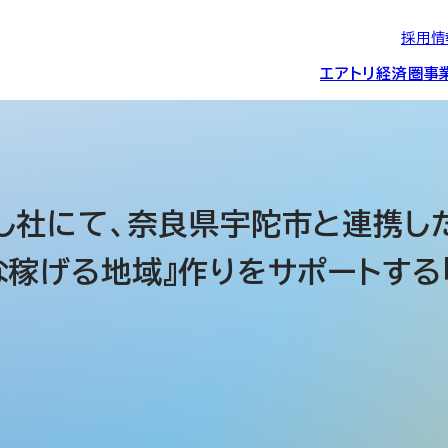
採用情
エアトリ経済圏
事
エアトリグループの
IRニュース
スポーツ・
グローバルIT総
経営情報
エアトリ旅行事業
企業理念
CSR活動
約束/行動指針
スポンサーシップ
ス事業
し社にて、奈良県宇陀市と連携した
稼げる地域』作りをサポートする
IRライブラリー
コーポレートガ
メディア事業
航空会社との取り組み
投資事業(エアトリ
事業変遷と沿革
ディスクロージ
IRカレンダー
マッチングプラ
創業者・役員
シー
会社概要・
アクセス
ーム事業・
プロフィール
クラウド事業
デジタルマーケ