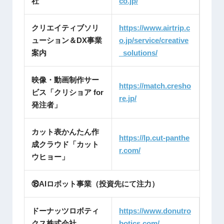
社
co.jp/
クリエイティブソリ
https://www.airtrip.c
ューション＆DX事業
o.jp/service/creative
案内
_solutions/
映像・動画制作サー
https://match.cresho
ビス「クリショア for
re.jp/
発注者」
カット表かんたん作
https://lp.cut-panthe
成クラウド「カット
r.com/
ウヒョー」
⑱AIロボット事業（投資先にて注力）
ドーナッツロボティ
https://www.donutro
クス株式会社
botics.com/