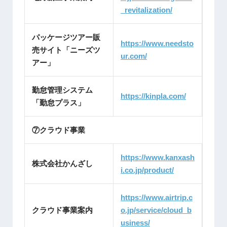
_revitalization/
パッケージツアー販
https://www.needsto
売サイト「ニーズツ
ur.com/
アー」
勤怠管理システム
https://kinpla.com/
「勤怠プラス」
⑦クラウド事業
https://www.kanxash
株式会社かんざし
i.co.jp/product/
https://www.airtrip.c
クラウド事業案内
o.jp/service/cloud_b
usiness/