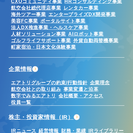
CXOコミュニティ事業
HRコンサルティング事業
航空会社総代理店事業
レンタカー事業
海外ツアー事業
エンタープライズDX開発事業
美容FC事業
ポータルサイト事業
法人DX推進事業・ヘルスケア事業
人材ソリューション事業
AIロボット事業
ゴルフライフサポート事業
外貨自動両替機事業
町家宿泊・日本文化体験事業
企業情報
エアトリグループの約束/行動指針
企業理念
航空会社との取り組み
事業変遷と沿革
数字でみるエアトリ
会社概要・アクセス
役員一覧
株主・投資家情報（IR）
IRニュース
経営情報
財務・業績
IRライブラリー