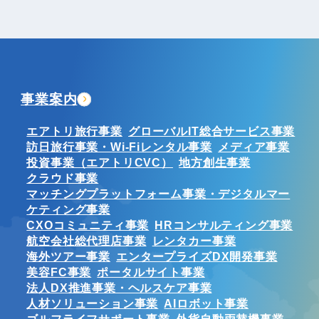
事業案内
エアトリ旅行事業
グローバルIT総合サービス事業
訪日旅行事業・Wi-Fiレンタル事業
メディア事業
投資事業（エアトリCVC）
地方創生事業
クラウド事業
マッチングプラットフォーム事業・デジタルマー
ケティング事業
CXOコミュニティ事業
HRコンサルティング事業
航空会社総代理店事業
レンタカー事業
海外ツアー事業
エンタープライズDX開発事業
美容FC事業
ポータルサイト事業
法人DX推進事業・ヘルスケア事業
人材ソリューション事業
AIロボット事業