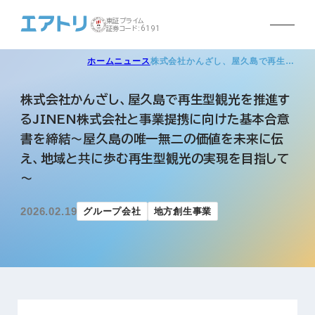
東証プライム
証券コード:6191
ホーム
ニュース
株式会社かんざし、屋久島で再生…
株式会社かんざし、屋久島で再生型観光を推進す
るJINEN株式会社と事業提携に向けた基本合意
書を締結～屋久島の唯一無二の価値を未来に伝
え、地域と共に歩む再生型観光の実現を目指して
～
2026.02.19
グループ会社
地方創生事業