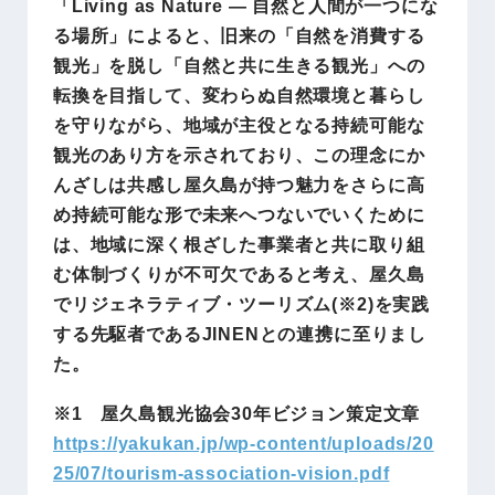
「Living as Nature ― 自然と人間が一つにな
る場所」によると、旧来の「自然を消費する
観光」を脱し「自然と共に生きる観光」への
転換を目指して、変わらぬ自然環境と暮らし
を守りながら、地域が主役となる持続可能な
観光のあり方を示されており、この理念にか
んざしは共感し屋久島が持つ魅力をさらに高
め持続可能な形で未来へつないでいくために
は、地域に深く根ざした事業者と共に取り組
む体制づくりが不可欠であると考え、屋久島
でリジェネラティブ・ツーリズム(※2)を実践
する先駆者であるJINENとの連携に至りまし
た。
※1 屋久島観光協会30年ビジョン策定文章
https://yakukan.jp/wp-content/uploads/20
25/07/tourism-association-vision.pdf