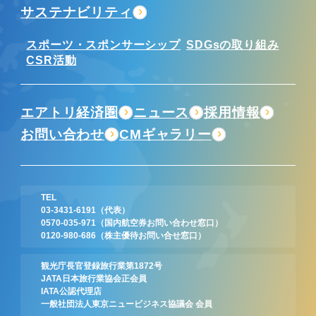
サステナビリティ
スポーツ・スポンサーシップ
SDGsの取り組み
CSR活動
エアトリ経済圏
ニュース
採用情報
お問い合わせ
CMギャラリー
TEL
03-3431-6191
（代表）
0570-035-971
（国内航空券お問い合わせ窓口）
0120-980-686
（株主優待お問い合せ窓口）
観光庁長官登録旅行業第1872号
JATA日本旅行業協会正会員
IATA公認代理店
一般社団法人東京ニュービジネス協議会 会員