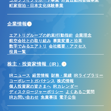
ゴルフライフサポート事業
外貨自動両替機事業
町家宿泊・日本文化体験事業
企業情報
エアトリグループの約束/行動指針
企業理念
航空会社との取り組み
事業変遷と沿革
数字でみるエアトリ
会社概要・アクセス
役員一覧
株主・投資家情報（IR）
IRニュース
経営情報
財務・業績
IRライブラリー
コーポレートガバナンス
株式情報
個人投資家の皆さまへ
IRカレンダー
ディスクロージャーポリシー
よくあるご質問
IRお問い合わせ
免責事項
電子公告