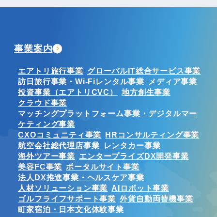
事業案内
エアトリ旅行事業
グローバルIT総合サービス事業
訪日旅行事業・Wi-Fiレンタル事業
メディア事業
投資事業（エアトリCVC）
地方創生事業
クラウド事業
マッチングプラットフォーム事業・デジタルマー
ケティング事業
CXOコミュニティ事業
HRコンサルティング事業
航空会社総代理店事業
レンタカー事業
海外ツアー事業
エンタープライズDX開発事業
美容FC事業
ポータルサイト事業
法人DX推進事業・ヘルスケア事業
人材ソリューション事業
AIロボット事業
ゴルフライフサポート事業
外貨自動両替機事業
町家宿泊・日本文化体験事業