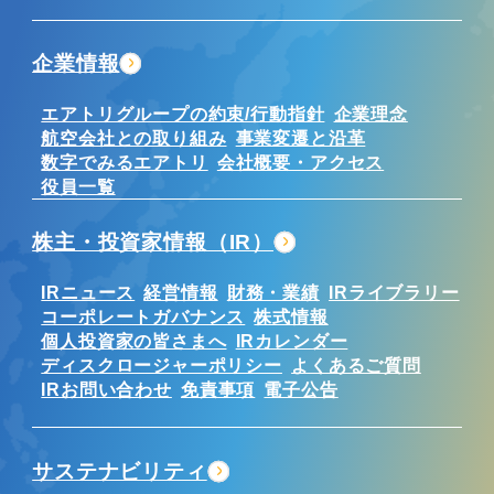
企業情報
エアトリグループの約束/行動指針
企業理念
航空会社との取り組み
事業変遷と沿革
数字でみるエアトリ
会社概要・アクセス
役員一覧
株主・投資家情報（IR）
IRニュース
経営情報
財務・業績
IRライブラリー
コーポレートガバナンス
株式情報
個人投資家の皆さまへ
IRカレンダー
ディスクロージャーポリシー
よくあるご質問
IRお問い合わせ
免責事項
電子公告
サステナビリティ