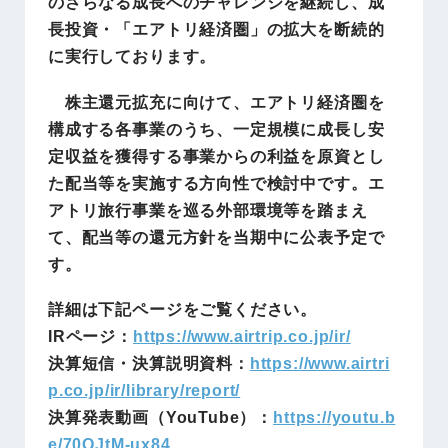
のさらなる成長へのチャレンジを継続し、成
長投資・「エアトリ経済圏」の拡大を断続的
に実行しております。
株主還元拡充に向けて、エアトリ経済圏を
構成する各事業のうち、一定規模に成長し安
定収益を獲得する事業からの利益を原資とし
た配当等を実施する方向性で検討中です。エ
アトリ旅行事業を巡る外部環境等を踏まえ
て、配当等の還元方針を当期中に公表予定で
す。
詳細は下記ページをご覧ください。
IRページ：
https://www.airtrip.co.jp/ir/
決算短信・決算説明資料：
https://www.airtri
p.co.jp/ir/library/report/
決算発表動画（YouTube）：
https://youtu.b
e/70QJtM-ux84