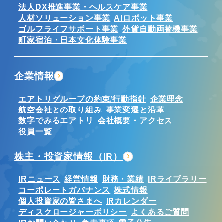
法人DX推進事業・ヘルスケア事業
人材ソリューション事業
AIロボット事業
ゴルフライフサポート事業
外貨自動両替機事業
町家宿泊・日本文化体験事業
企業情報
エアトリグループの約束/行動指針
企業理念
航空会社との取り組み
事業変遷と沿革
数字でみるエアトリ
会社概要・アクセス
役員一覧
株主・投資家情報（IR）
IRニュース
経営情報
財務・業績
IRライブラリー
コーポレートガバナンス
株式情報
個人投資家の皆さまへ
IRカレンダー
ディスクロージャーポリシー
よくあるご質問