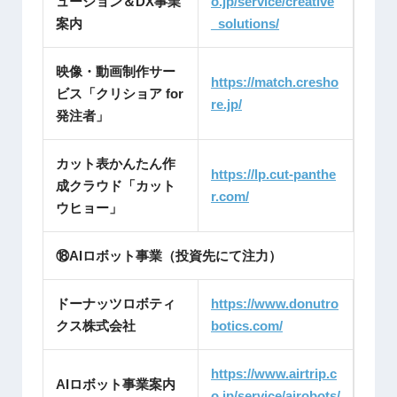
ューション＆DX事業
o.jp/service/creative
案内
_solutions/
映像・動画制作サー
https://match.cresho
ビス「クリショア for
re.jp/
発注者」
カット表かんたん作
https://lp.cut-panthe
成クラウド「カット
r.com/
ウヒョー」
⑱AIロボット事業（投資先にて注力）
ドーナッツロボティ
https://www.donutro
クス株式会社
botics.com/
https://www.airtrip.c
AIロボット事業案内
o.jp/service/airobots/