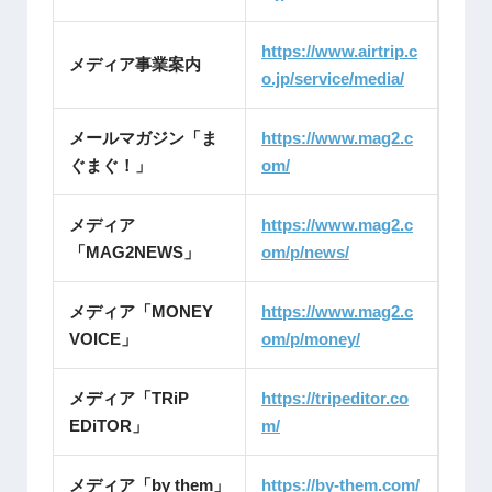
https://www.airtrip.c
メディア事業案内
o.jp/service/media/
メールマガジン「ま
https://www.mag2.c
ぐまぐ！」
om/
メディア
https://www.mag2.c
「MAG2NEWS」
om/p/news/
メディア「MONEY
https://www.mag2.c
VOICE」
om/p/money/
メディア「TRiP
https://tripeditor.co
EDiTOR」
m/
メディア「by them」
https://by-them.com/