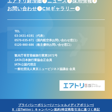
エアトリ経済圏
ニュース
採用情報
お問い合わせ
CMギャラリー
TEL
03-3431-6191
（代表）
0570-035-971
（国内航空券お問い合わせ窓口）
0120-980-686
（株主優待お問い合せ窓口）
観光庁長官登録旅行業第1872号
JATA日本旅行業協会正会員
IATA公認代理店
一般社団法人東京ニュービジネス協議会 会員
東証プライム
証券コード:6191
プライバシーポリシー
ソーシャルメディアポリシー
X（旧Twitter）キャンペーン規約
特定商取引法に基づく表記