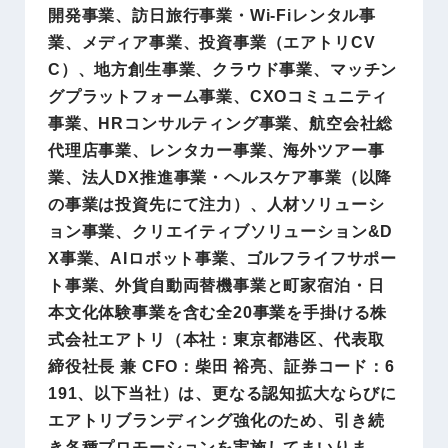
開発事業、訪日旅行事業・Wi-Fiレンタル事
業、メディア事業、投資事業（エアトリCV
C）、地方創生事業、クラウド事業、マッチン
グプラットフォーム事業、CXOコミュニティ
事業、HRコンサルティング事業、航空会社総
代理店事業、レンタカー事業、海外ツアー事
業、法人DX推進事業・ヘルスケア事業（以降
の事業は投資先にて注力）、人材ソリューシ
ョン事業、クリエイティブソリューション&D
X事業、AIロボット事業、ゴルフライフサポー
ト事業、外貨自動両替機事業と町家宿泊・日
本文化体験事業を含む全20事業を手掛ける株
式会社エアトリ（本社：東京都港区、代表取
締役社長 兼 CFO：柴田 裕亮、証券コード：6
191、以下当社）は、更なる認知拡大ならびに
エアトリブランディング強化のため、引き続
き各種プロモーションを実施してまいりま