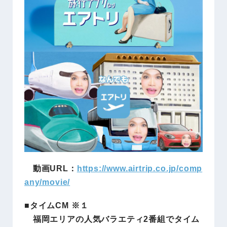
動画URL：
https://www.airtrip.co.jp/comp
any/movie/
■タイムCM
※１
福岡エリアの人気バラエティ2番組でタイム