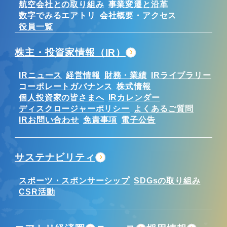
航空会社との取り組み
事業変遷と沿革
数字でみるエアトリ
会社概要・アクセス
役員一覧
株主・投資家情報（IR）
IRニュース
経営情報
財務・業績
IRライブラリー
コーポレートガバナンス
株式情報
個人投資家の皆さまへ
IRカレンダー
ディスクロージャーポリシー
よくあるご質問
IRお問い合わせ
免責事項
電子公告
サステナビリティ
スポーツ・スポンサーシップ
SDGsの取り組み
CSR活動