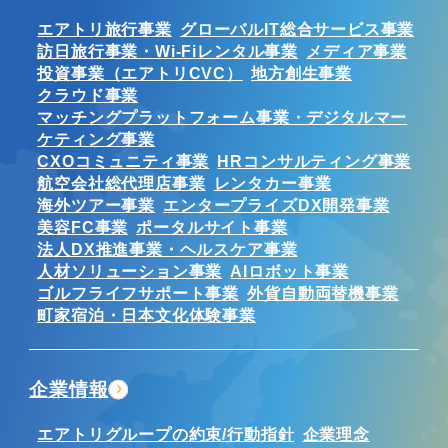
エアトリ旅行事業
グローバルIT総合サービス事業
訪日旅行事業・Wi-Fiレンタル事業
メディア事業
投資事業（エアトリCVC）
地方創生事業
クラウド事業
マッチングプラットフォーム事業・デジタルマー
ケティング事業
CXOコミュニティ事業
HRコンサルティング事業
航空会社総代理店事業
レンタカー事業
海外ツアー事業
エンタープライズDX開発事業
美容FC事業
ポータルサイト事業
法人DX推進事業・ヘルスケア事業
人材ソリューション事業
AIロボット事業
ゴルフライフサポート事業
外貨自動両替機事業
町家宿泊・日本文化体験事業
企業情報
エアトリグループの約束/行動指針
企業理念