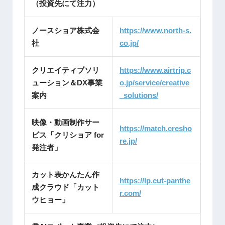
（投資先にて注力）
ノースショア株式会
https://www.north-s.
社
co.jp/
クリエイティブソリ
https://www.airtrip.c
ューション＆DX事業
o.jp/service/creative
案内
_solutions/
映像・動画制作サー
https://match.cresho
ビス「クリショア for
re.jp/
発注者」
カット表かんたん作
https://lp.cut-panthe
成クラウド「カット
r.com/
ウヒョー」