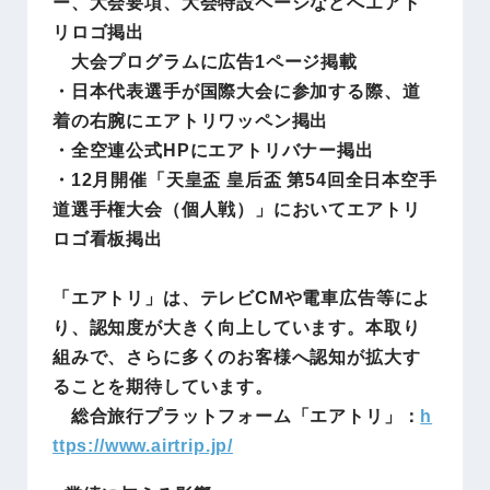
ー、大会要項、大会特設ページなどへエアト
リロゴ掲出
大会プログラムに広告1ページ掲載
・日本代表選手が国際大会に参加する際、道
着の右腕にエアトリワッペン掲出
・全空連公式HPにエアトリバナー掲出
・12月開催「天皇盃 皇后盃 第54回全日本空手
道選手権大会（個人戦）」においてエアトリ
ロゴ看板掲出
「エアトリ」は、テレビCMや電車広告等によ
り、認知度が大きく向上しています。本取り
組みで、さらに多くのお客様へ認知が拡大す
ることを期待しています。
総合旅行プラットフォーム「エアトリ」：
h
ttps://www.airtrip.jp/