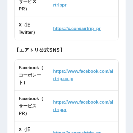
サービス
rtrippr
PR）
X（旧
https://x.com/airtrip_pr
Twitter）
【エアトリ公式SNS】
Facebook（
https://www.facebook.com/ai
コーポレー
rtrip.co.jp
ト）
Facebook（
https://www.facebook.com/ai
サービス
rtrippr
PR）
X（旧
https://x.com/airtrip_pr