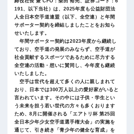
締役社長 兼 CFO：柴田 裕亮、証券コード：6
191、以下当社）は、2025年度も公益財団法
人全日本空手道連盟（以下、全空連）と年間
サポーター契約を締結しましたことをお知ら
せいたします。
年間サポーター契約は2023年度から継続し
ており、空手道の発展のみならず、空手道が
社会貢献するスポーツであるために尽力する
全空連の活動・想いに賛同し、今年度も継続
いたしました。
空手は世代を超えて多くの人に親しまれて
おり、日本では300万人以上の愛好家がいると
言われています。その中には子供・学生とい
う未来を担う若い世代の方々も多くおります
ため、8月に開催される「エアトリ杯 第25回
全日本少年少女空手道選手権大会」の実施を
通じて、引き続き「青少年の健全な育成」を