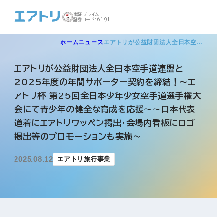
東証プライム
証券コード:6191
ホーム
ニュース
エアトリが公益財団法人全日本空…
エアトリが公益財団法人全日本空手道連盟と
2025年度の年間サポーター契約を締結！〜エ
アトリ杯 第25回全日本少年少女空手道選手権大
会にて青少年の健全な育成を応援〜〜日本代表
道着にエアトリワッペン掲出・会場内看板にロゴ
掲出等のプロモーションも実施〜
2025.08.12
エアトリ旅行事業