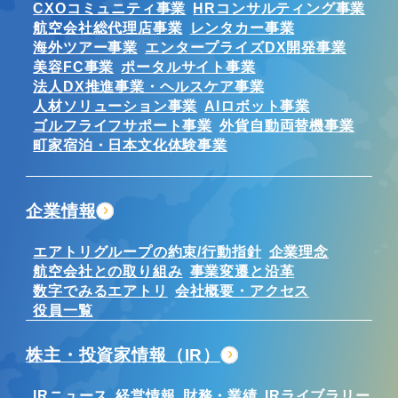
CXOコミュニティ事業
HRコンサルティング事業
航空会社総代理店事業
レンタカー事業
海外ツアー事業
エンタープライズDX開発事業
美容FC事業
ポータルサイト事業
法人DX推進事業・ヘルスケア事業
人材ソリューション事業
AIロボット事業
ゴルフライフサポート事業
外貨自動両替機事業
町家宿泊・日本文化体験事業
企業情報
エアトリグループの約束/行動指針
企業理念
航空会社との取り組み
事業変遷と沿革
数字でみるエアトリ
会社概要・アクセス
役員一覧
株主・投資家情報（IR）
IRニュース
経営情報
財務・業績
IRライブラリー