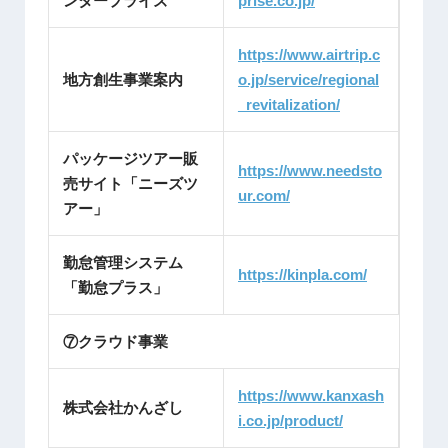
ンタープライズ
prise.co.jp/
https://www.airtrip.c
地方創生事業案内
o.jp/service/regional
_revitalization/
パッケージツアー販
https://www.needsto
売サイト「ニーズツ
ur.com/
アー」
勤怠管理システム
https://kinpla.com/
「勤怠プラス」
⑦クラウド事業
https://www.kanxash
株式会社かんざし
i.co.jp/product/