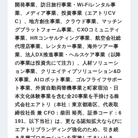
開発事業、訪日旅行事業・Wi-Fiレンタル事
業、メディア事業、投資事業（エアトリCV
C）、地方創生事業、クラウド事業、マッチン
グプラットフォーム事業、CXOコミュニティ
事業、HRコンサルティング事業、航空会社総
代理店事業、レンタカー事業、海外ツアー事
業、法人DX推進事業・ヘルスケア事業（以降
の事業は投資先にて注力）、人材ソリューシ
ョン事業、クリエイティブソリューション&D
X事業、AIロボット事業、ゴルフライフサポー
ト事業、外貨自動両替機事業と町家宿泊・日
本文化体験事業を含む全20事業を手掛ける株
式会社エアトリ（本社：東京都港区、代表取
締役社長 兼 CFO：柴田 裕亮、証券コード：6
191、以下当社）は、更なる認知拡大ならびに
エアトリブランディング強化のため、引き続
き各種プロモーションを実施してまいりま