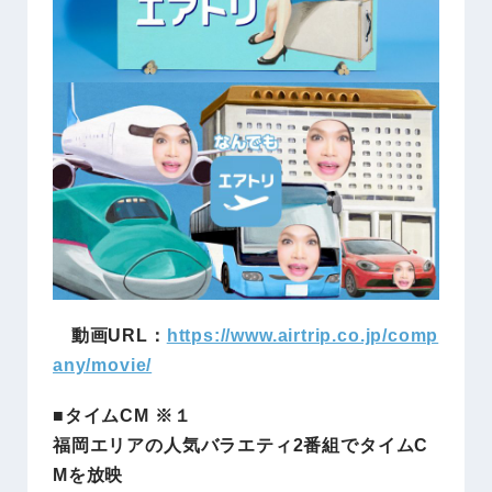
動画URL：
https://www.airtrip.co.jp/comp
any/movie/
■タイムCM
※１
福岡エリアの人気バラエティ2番組でタイムC
Mを放映