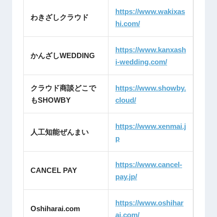
https://www.wakixas
わきざしクラウド
hi.com/
https://www.kanxash
かんざしWEDDING
i-wedding.com/
クラウド商談どこで
https://www.showby.
もSHOWBY
cloud/
https://www.xenmai.j
人工知能ぜんまい
p
https://www.cancel-
CANCEL PAY
pay.jp/
https://www.oshihar
Oshiharai.com
ai.com/