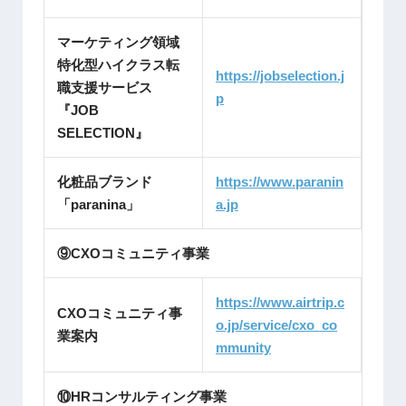
マーケティング領域
特化型ハイクラス転
https://jobselection.j
職支援サービス
p
『JOB
SELECTION』
化粧品ブランド
https://www.paranin
「paranina」
a.jp
⑨CXOコミュニティ事業
https://www.airtrip.c
CXOコミュニティ事
o.jp/service/cxo_co
業案内
mmunity
⑩HRコンサルティング事業