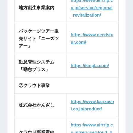
https://www.airtrip.c
地方創生事業案内
o.jp/service/regional
_revitalization/
パッケージツアー販
https://www.needsto
売サイト「ニーズツ
ur.com/
アー」
勤怠管理システム
https://kinpla.com/
「勤怠プラス」
⑦クラウド事業
https://www.kanxash
株式会社かんざし
i.co.jp/product/
https://www.airtrip.c
クラウド事業案内
o.jp/service/cloud_b