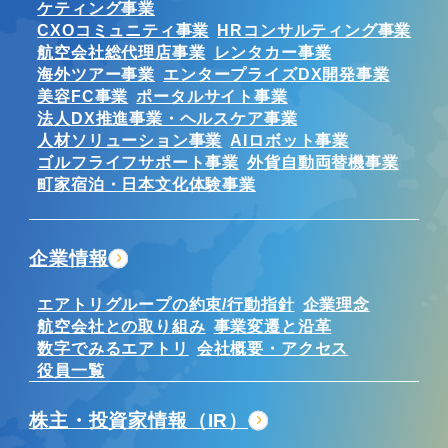
ケティング事業
CXOコミュニティ事業
HRコンサルティング事業
航空会社総代理店事業
レンタカー事業
海外ツアー事業
エンタープライズDX開発事業
美容FC事業
ポータルサイト事業
法人DX推進事業・ヘルスケア事業
人材ソリューション事業
AIロボット事業
ゴルフライフサポート事業
外貨自動両替機事業
町家宿泊・日本文化体験事業
企業情報
エアトリグループの約束/行動指針
企業理念
航空会社との取り組み
事業変遷と沿革
数字でみるエアトリ
会社概要・アクセス
役員一覧
株主・投資家情報（IR）