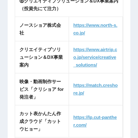
⑮クリエイティブソリューション＆DX事業案内
（投資先にて注力）
ノースショア株式会
https://www.north-s.
社
co.jp/
クリエイティブソリ
https://www.airtrip.c
ューション＆DX事業
o.jp/service/creative
案内
_solutions/
映像・動画制作サー
https://match.cresho
ビス「クリショア for
re.jp/
発注者」
カット表かんたん作
https://lp.cut-panthe
成クラウド「カット
r.com/
ウヒョー」