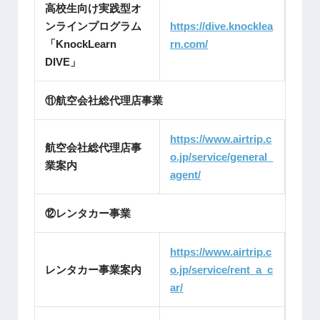
高校生向け実践型オ
ンラインプログラム
https://dive.knocklea
「KnockLearn
rn.com/
DIVE」
⑪航空会社総代理店事業
https://www.airtrip.c
航空会社総代理店事
o.jp/service/general_
業案内
agent/
⑫レンタカー事業
https://www.airtrip.c
レンタカー事業案内
o.jp/service/rent_a_c
ar/