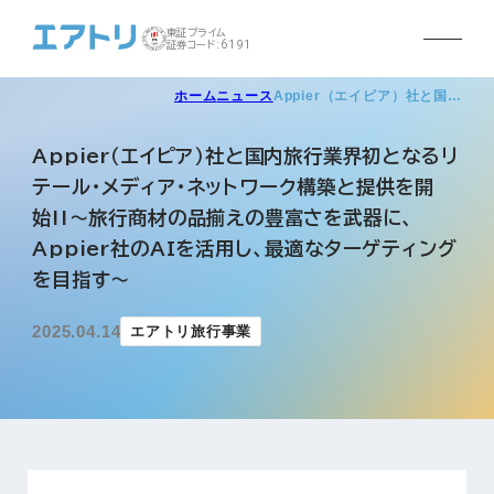
東証プライム
証券コード:6191
ホーム
ニュース
Appier（エイピア）社と国…
Appier（エイピア）社と国内旅行業界初となるリ
テール・メディア・ネットワーク構築と提供を開
始!!～旅行商材の品揃えの豊富さを武器に、
Appier社のAIを活用し、最適なターゲティング
を目指す～
2025.04.14
エアトリ旅行事業