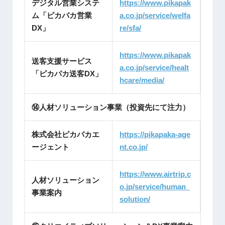
デジタル営業システ
https://www.pikapak
ム「ピカパカ営業
a.co.jp/service/welfa
DX」
re/sfa/
https://www.pikapak
送客支援サービス
a.co.jp/service/healt
「ピカパカ送客DX」
hcare/media/
⑭人材ソリューション事業（投資先にて注力）
株式会社ピカパカエ
https://pikapaka-age
ージェント
nt.
co.jp/
https://www.airtrip.c
人材ソリューション
o.jp/service/human_
事業案内
solution/