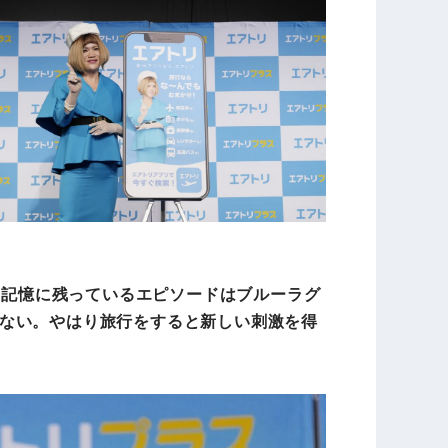
に記憶に残っているエピソードはブルーラグ
ない。やはり旅行をすると新しい刺激を得