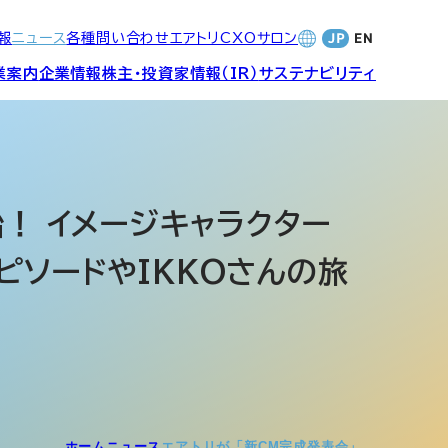
報
ニュース
各種問い合わせ
エアトリCXOサロン
業案内
企業情報
株主・投資家情報（IR）
サステナビリティ
合サービ
訪日旅行事業・
財務・業績
社長メッセージ
SDGsへの取り組み
Wi-Fiレンタル事業
始！ イメージキャラクター
ピソードやIKKOさんの旅
バナンス
個人投資家の皆さまへ
CVC)
地方創生事業
数字でみる
エアトリ
ャーポリ
よくあるご質問
ットフォ
エアトリグループ・役員
プロフィール
CXOコミュニティ事業
ティング
ホーム
ニュース
エアトリが「新CM完成発表会」…