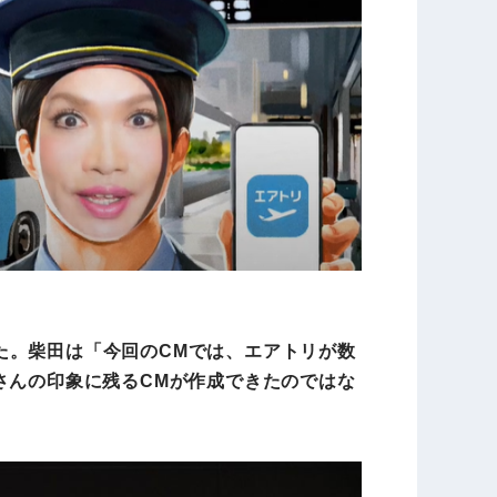
た。柴田は「今回のCMでは、エアトリが数
さんの印象に残るCMが作成できたのではな