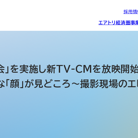
採用情
エアトリ経済圏
事
エアトリグループの
IRニュース
スポーツ・
グローバルIT総
経営情報
エアトリ旅行事業
企業理念
CSR活動
約束/行動指針
スポンサーシップ
ス事業
会」を実施し新TV-CMを放映開
な「顔」が見どころ〜撮影現場のエ
IRライブラリー
コーポレートガ
メディア事業
航空会社との取り組み
投資事業(エアトリ
事業変遷と沿革
ディスクロージ
IRカレンダー
マッチングプラ
創業者・役員
シー
会社概要・
アクセス
ーム事業・
プロフィール
クラウド事業
デジタルマーケ