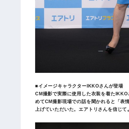
■イメージキャラクターIKKOさんが登場
CM撮影で実際に使用した衣装を着たIK
めてCM撮影現場での話を聞かれると「表
上げていただいた。エアトリさんを信じて