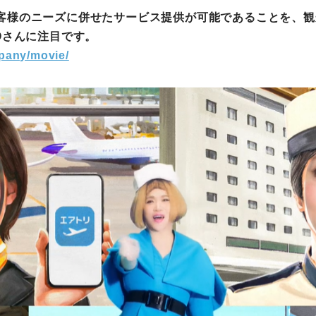
客様のニーズに併せたサービス提供が可能であることを、観
町家宿泊・日本文化体験
Oさんに注目です。
事業
mpany/movie/