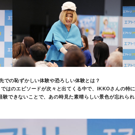
行先での恥ずかしい体験や恐ろしい体験とは？
らではのエピソードが次々と出てくる中で、IKKOさんの特
経験できないことで、あの時見た素晴らしい景色が忘れられ
。