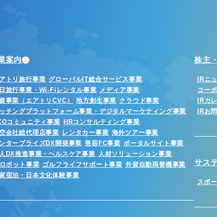
業案内
株主・
アトリ旅行事業
グローバルIT総合サービス事業
IRニ
日旅行事業・Wi-Fiレンタル事業
メディア事業
コー
資事業（エアトリCVC）
地方創生事業
クラウド事業
IRカ
ッチングプラットフォーム事業・デジタルマーケティング事業
IRお
XOコミュニティ事業
HRコンサルティング事業
空会社総代理店事業
レンタカー事業
海外ツアー事業
ンタープライズDX開発事業
美容FC事業
ポータルサイト事業
人DX推進事業・ヘルスケア事業
人材ソリューション事業
サス
Iロボット事業
ゴルフライフサポート事業
外貨自動両替機事業
家宿泊・日本文化体験事業
スポ