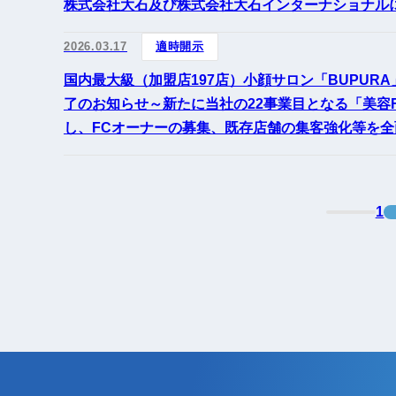
株式会社大石及び株式会社大石インターナショナル
2026.03.17
適時開示
国内最大級（加盟店197店）小顔サロン「BUPURA」
了のお知らせ～新たに当社の22事業目となる「美容
し、FCオーナーの募集、既存店舗の集客強化等を全
1