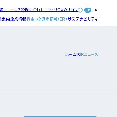
報
ニュース
各種問い合わせ
エアトリCXOサロン
業案内
企業情報
株主・投資家情報（IR）
サステナビリティ
合サービ
訪日旅行事業・
財務・業績
社長メッセージ
SDGsへの取り組み
ホーム
IR
IRニュース
Wi-Fiレンタル事業
バナンス
個人投資家の皆さまへ
CVC)
地方創生事業
数字でみる
エアトリ
ャーポリ
よくあるご質問
ットフォ
エアトリグループ・役員
プロフィール
CXOコミュニティ事業
ティング