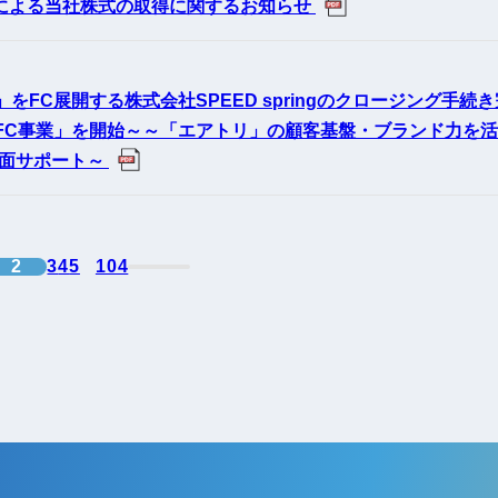
による当社株式の取得に関するお知らせ
をFC展開する株式会社SPEED springのクロージング手続き
FC事業」を開始～～「エアトリ」の顧客基盤・ブランド力を
面サポート～
2
3
4
5
104