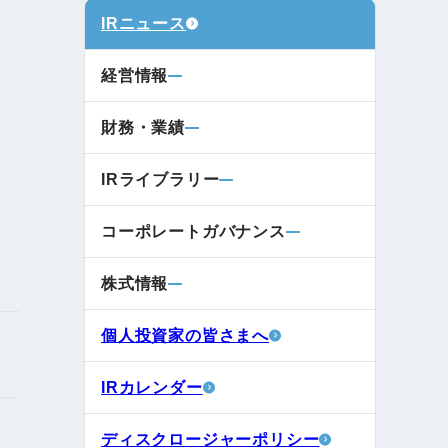
電子公告
IRニュース
経営情報
店事業
レンタカー事業
財務・業績
DX開発
IRライブラリー
美容FC事業
コーポレートガバナンス
・
株式情報
人材ソリューション事業
個人投資家の皆さまへ
ポート事
IRカレンダー
外貨自動両替機事業
ディスクロージャーポリシー