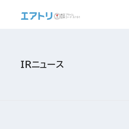
東証プライム
証券コード:6191
事業案内 トップ
企業情報 トップ
IR トップ
サステナビリティ ト
IRニュース
ップ