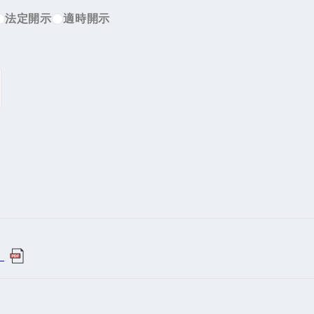
IRお問い合わせ
免責事項
事業
法定開示
適時開示
社外アドバイザー
旅行業者取扱額
プロフィール
（観光庁公表）
HRコンサルティング事業
航空会社総代理
エンタープライズ
海外ツアー事業
事業
法人DX推進事業
ポータルサイト事業
ヘルスケア事業
）
ゴルフライフサ
AIロボット事業
業