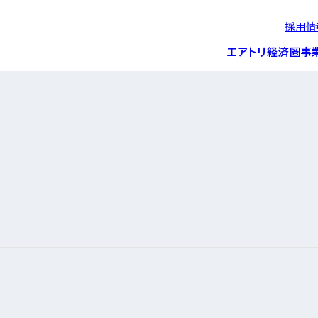
採用情
エアトリ経済圏
事
エアトリグループの
IRニュース
スポーツ・
グローバルIT総
経営情報
エアトリ旅行事業
企業理念
CSR活動
約束/行動指針
スポンサーシップ
ス事業
IRライブラリー
コーポレートガ
メディア事業
航空会社との取り組み
投資事業(エアトリ
事業変遷と沿革
ディスクロージ
IRカレンダー
マッチングプラ
創業者・役員
シー
会社概要・
アクセス
ーム事業・
プロフィール
クラウド事業
デジタルマーケ