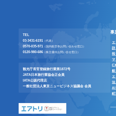
事
TEL
03-3431-6191
（代表）
エ
0570-035-971
（国内航空券お問い合わせ窓口）
訪
0120-980-686
（株主優待お問い合せ窓口）
投
マ
C
観光庁長官登録旅行業第1872号
航
JATA日本旅行業協会正会員
エ
IATA公認代理店
法
一般社団法人東京ニュービジネス協議会 会員
A
町
東証プライム
証券コード:6191