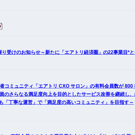
町家宿泊・日本文化体験
事業
譲り受けのお知らせ～新たに「エアトリ経済圏」の22事業目*と
コミュニティ「エアトリ CXO サロン」の有料会員数が 800 
料会員のさらなる満足度向上を目的としたサービス改善を継続し、
後も「丁寧な運営」で「満足度の高いコミュニティ」を目指す～