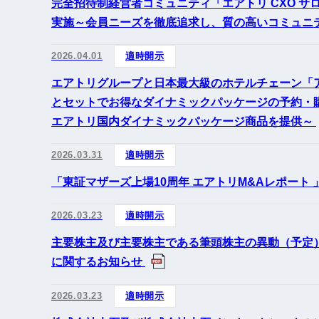
完全招待制経営者コミュニティ「エアトリ CXO 
実施～会員ニーズを徹底追求し、質の高いコミュニ
2026.04.01
適時開示
エアトリグループと日本最大級のホテルチェーン「ア
とセットでお得なダイナミックパッケージの予約・
エアトリ国内ダイナミックパッケージ商品を提供～
2026.03.31
適時開示
「東証マザーズ上場10周年 エアトリM&Aレポート 
2026.03.23
適時開示
主要株主及び主要株主である筆頭株主の異動（予定
に関するお知らせ
2026.03.23
適時開示