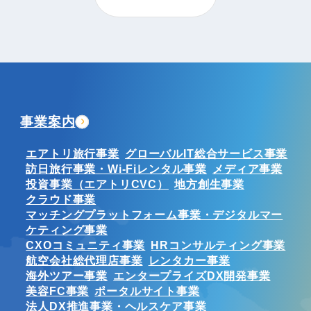
事業案内
エアトリ旅行事業
グローバルIT総合サービス事業
訪日旅行事業・Wi-Fiレンタル事業
メディア事業
投資事業（エアトリCVC）
地方創生事業
クラウド事業
マッチングプラットフォーム事業・デジタルマー
ケティング事業
CXOコミュニティ事業
HRコンサルティング事業
航空会社総代理店事業
レンタカー事業
海外ツアー事業
エンタープライズDX開発事業
美容FC事業
ポータルサイト事業
法人DX推進事業・ヘルスケア事業