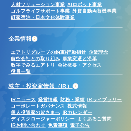
人材ソリューション事業
AIロボット事業
ゴルフライフサポート事業
外貨自動両替機事業
町家宿泊・日本文化体験事業
企業情報
エアトリグループの約束/行動指針
企業理念
航空会社との取り組み
事業変遷と沿革
数字でみるエアトリ
会社概要・アクセス
役員一覧
株主・投資家情報（IR）
IRニュース
経営情報
財務・業績
IRライブラリー
コーポレートガバナンス
株式情報
個人投資家の皆さまへ
IRカレンダー
ディスクロージャーポリシー
よくあるご質問
IRお問い合わせ
免責事項
電子公告