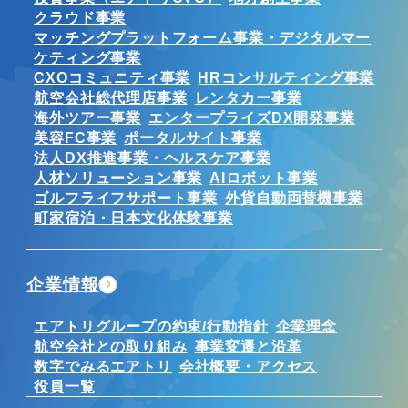
クラウド事業
マッチングプラットフォーム事業・デジタルマー
ケティング事業
CXOコミュニティ事業
HRコンサルティング事業
航空会社総代理店事業
レンタカー事業
海外ツアー事業
エンタープライズDX開発事業
美容FC事業
ポータルサイト事業
法人DX推進事業・ヘルスケア事業
人材ソリューション事業
AIロボット事業
ゴルフライフサポート事業
外貨自動両替機事業
町家宿泊・日本文化体験事業
企業情報
エアトリグループの約束/行動指針
企業理念
航空会社との取り組み
事業変遷と沿革
数字でみるエアトリ
会社概要・アクセス
役員一覧