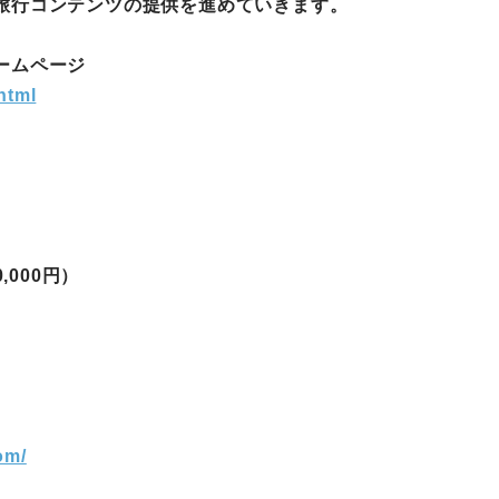
旅行コンテンツの提供を進めていきます。
町家宿泊・日本文化体験
ームページ
事業
html
0,000円）
om/