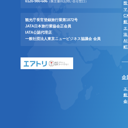
0120-980-686
（株主優待お問い合せ窓口）
投
マ
C
観光庁長官登録旅行業第1872号
航
JATA日本旅行業協会正会員
エ
IATA公認代理店
法
一般社団法人東京ニュービジネス協議会 会員
A
町
東証プライム
証券コード:6191
企
エ
航
会