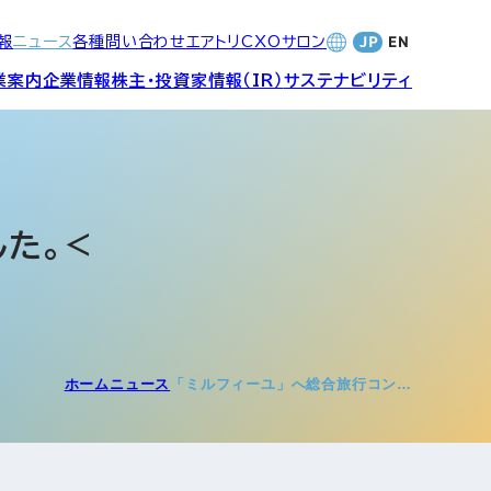
報
ニュース
各種問い合わせ
エアトリCXOサロン
業案内
企業情報
株主・投資家情報（IR）
サステナビリティ
合サービ
訪日旅行事業・
財務・業績
社長メッセージ
SDGsへの取り組み
Wi-Fiレンタル事業
た。<
バナンス
個人投資家の皆さまへ
CVC)
地方創生事業
数字でみる
エアトリ
ャーポリ
ホーム
ニュース
「ミルフィーユ」へ総合旅行コン…
よくあるご質問
ットフォ
エアトリグループ・役員
プロフィール
CXOコミュニティ事業
ティング