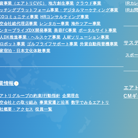
資事業（エアトリCVC）
地方創生事業
クラウド事業
IRカ
ッチングプラットフォーム事業・デジタルマーケティング事業
IRお
XOコミュニティ事業
HRコンサルティング事業
空会社総代理店事業
レンタカー事業
海外ツアー事業
ンタープライズDX開発事業
美容FC事業
ポータルサイト事業
人DX推進事業・ヘルスケア事業
人材ソリューション事業
サス
Iロボット事業
ゴルフライフサポート事業
外貨自動両替機事業
家宿泊・日本文化体験事業
スポ
業情報
エア
アトリグループの約束/行動指針
企業理念
CM
空会社との取り組み
事業変遷と沿革
数字でみるエアトリ
社概要・アクセス
役員一覧