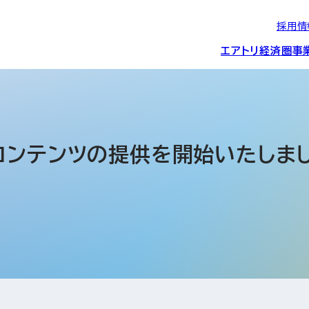
採用情
エアトリ経済圏
事
エアトリグループの
IRニュース
スポーツ・
グローバルIT総
経営情報
エアトリ旅行事業
企業理念
CSR活動
約束/行動指針
スポンサーシップ
ス事業
コンテンツの提供を開始いたしまし
IRライブラリー
コーポレートガ
メディア事業
航空会社との取り組み
投資事業(エアトリ
事業変遷と沿革
ディスクロージ
IRカレンダー
マッチングプラ
創業者・役員
シー
会社概要・
アクセス
ーム事業・
プロフィール
クラウド事業
デジタルマーケ