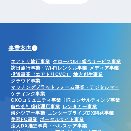
事業案内
エアトリ旅行事業
グローバルIT総合サービス事業
訪日旅行事業・Wi-Fiレンタル事業
メディア事業
投資事業（エアトリCVC）
地方創生事業
クラウド事業
マッチングプラットフォーム事業・デジタルマー
ケティング事業
CXOコミュニティ事業
HRコンサルティング事業
航空会社総代理店事業
レンタカー事業
海外ツアー事業
エンタープライズDX開発事業
美容FC事業
ポータルサイト事業
法人DX推進事業・ヘルスケア事業