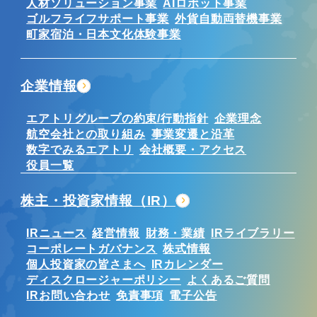
人材ソリューション事業
AIロボット事業
ゴルフライフサポート事業
外貨自動両替機事業
町家宿泊・日本文化体験事業
企業情報
エアトリグループの約束/行動指針
企業理念
航空会社との取り組み
事業変遷と沿革
数字でみるエアトリ
会社概要・アクセス
役員一覧
株主・投資家情報（IR）
IRニュース
経営情報
財務・業績
IRライブラリー
コーポレートガバナンス
株式情報
個人投資家の皆さまへ
IRカレンダー
ディスクロージャーポリシー
よくあるご質問
IRお問い合わせ
免責事項
電子公告