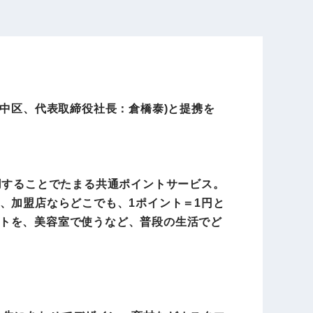
電子公告
店事業
レンタカー事業
市中区、代表取締役社長：倉橋泰)と提携を
DX開発
美容FC事業
スを利用することでたまる共通ポイントサービス。
・
人材ソリューション事業
、加盟店ならどこでも、1ポイント＝1円と
トを、美容室で使うなど、普段の生活でど
ポート事
外貨自動両替機事業