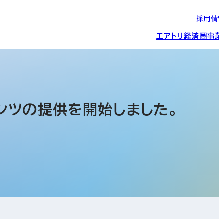
採用情
エアトリ経済圏
事
エアトリグループの
IRニュース
スポーツ・
グローバルIT総
経営情報
エアトリ旅行事業
企業理念
CSR活動
約束/行動指針
スポンサーシップ
ス事業
ンツの提供を開始しました。
IRライブラリー
コーポレートガ
メディア事業
航空会社との取り組み
投資事業(エアトリ
事業変遷と沿革
ディスクロージ
IRカレンダー
マッチングプラ
創業者・役員
シー
会社概要・
アクセス
ーム事業・
プロフィール
クラウド事業
デジタルマーケ