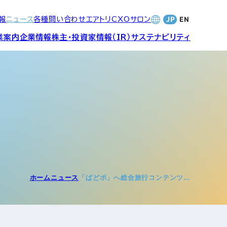
報
ニュース
各種問い合わせ
エアトリCXOサロン
業案内
企業情報
株主・投資家情報（IR）
サステナビリティ
合サービ
訪日旅行事業・
財務・業績
社長メッセージ
SDGsへの取り組み
Wi-Fiレンタル事業
バナンス
個人投資家の皆さまへ
CVC)
地方創生事業
数字でみる
エアトリ
ャーポリ
ホーム
ニュース
「ぱどポ」へ総合旅行コンテンツ…
よくあるご質問
ットフォ
エアトリグループ・役員
プロフィール
CXOコミュニティ事業
ティング