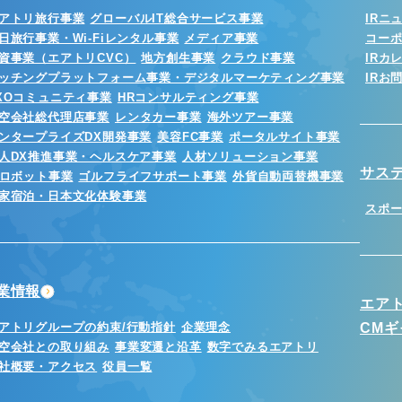
アトリ旅行事業
グローバルIT総合サービス事業
IRニ
日旅行事業・Wi-Fiレンタル事業
メディア事業
コー
資事業（エアトリCVC）
地方創生事業
クラウド事業
IRカ
ッチングプラットフォーム事業・デジタルマーケティング事業
IRお
XOコミュニティ事業
HRコンサルティング事業
空会社総代理店事業
レンタカー事業
海外ツアー事業
ンタープライズDX開発事業
美容FC事業
ポータルサイト事業
人DX推進事業・ヘルスケア事業
人材ソリューション事業
サス
Iロボット事業
ゴルフライフサポート事業
外貨自動両替機事業
家宿泊・日本文化体験事業
スポ
業情報
エア
アトリグループの約束/行動指針
企業理念
CM
空会社との取り組み
事業変遷と沿革
数字でみるエアトリ
社概要・アクセス
役員一覧