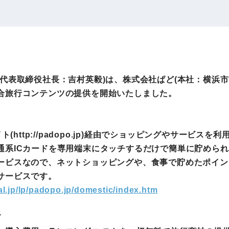
IRお問い合わせ
免責事項
事業
社外アドバイザー
旅行業者取扱額
プロフィール
（観光庁公表）
HRコンサルティング事業
航空会社総代理
代表取締役社長：吉村英毅)は、株式会社ぱど(本社：横浜
エンタープライズ
海外ツアー事業
合旅行コンテンツの提供を開始いたしました。
事業
ト(http://padopo.jp)経由でショッピングやサービ
法人DX推進事業
ポータルサイト事業
通系ICカードを専用端末にタッチするだけで簡単に貯められ
ヘルスケア事業
ービスなので、ネットショッピングや、食事で貯めたポイン
サービスです。
al.jp/lp/padopo.jp/domestic/index.htm
ゴルフライフサ
AIロボット事業
業
て