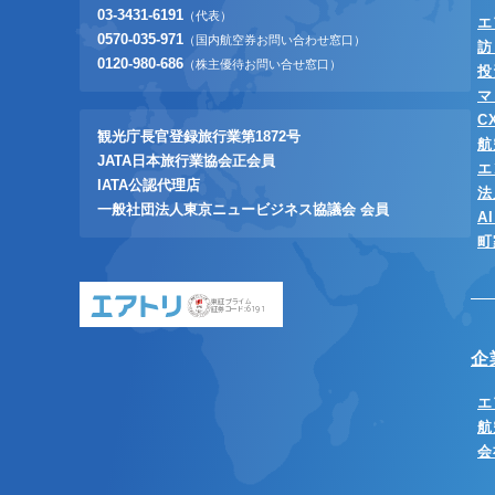
03-3431-6191
（代表）
エ
0570-035-971
（国内航空券お問い合わせ窓口）
訪
0120-980-686
（株主優待お問い合せ窓口）
投
マ
C
観光庁長官登録旅行業第1872号
航
JATA日本旅行業協会正会員
エ
IATA公認代理店
法
一般社団法人東京ニュービジネス協議会 会員
A
町
東証プライム
証券コード:6191
企
エ
航
会