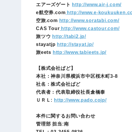
エアーズゲート
http://www.air-j.com/
e航空券.com
http://www.e-koukuuken.c
空旅.com
http://www.soratabi.com/
CAS Tour
http://www.castour.com/
旅ツウ
http://tabi2.jp/
stayatjp
http://stayat.jp/
旅eets
http://www.tabieets.jp/
【株式会社ぱど】
本社：神奈川県横浜市中区桜木町3-8
社名：株式会社ぱど
代表者：代表取締役社長倉橋泰
ＵＲＬ:
http://www.pado.cojp/
本件に関するお問い合わせ
管理部 担当:南
TEL：03-3455-0836