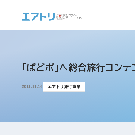
東証プライム
証券コード:6191
事業案内 トップ
企業情報 トップ
IR トップ
サステナビリティ ト
「ぱどポ」へ総合旅行コンテ
ップ
2011.11.16
エアトリ旅行事業