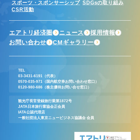
スポーツ・スポンサーシップ
SDGsの取り組み
CSR活動
エアトリ経済圏
ニュース
採用情報
お問い合わせ
CMギャラリー
TEL
03-3431-6191
（代表）
0570-035-971
（国内航空券お問い合わせ窓口）
0120-980-686
（株主優待お問い合せ窓口）
観光庁長官登録旅行業第1872号
JATA日本旅行業協会正会員
IATA公認代理店
一般社団法人東京ニュービジネス協議会 会員
東証プライム
証券コード:6191