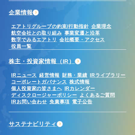
企業情報
エアトリグループの約束/行動指針
企業理念
航空会社との取り組み
事業変遷と沿革
数字でみるエアトリ
会社概要・アクセス
役員一覧
株主・投資家情報（IR）
IRニュース
経営情報
財務・業績
IRライブラリー
コーポレートガバナンス
株式情報
個人投資家の皆さまへ
IRカレンダー
ディスクロージャーポリシー
よくあるご質問
IRお問い合わせ
免責事項
電子公告
サステナビリティ