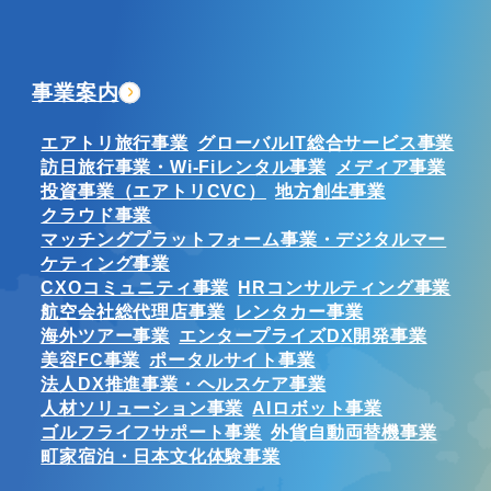
事業案内
エアトリ旅行事業
グローバルIT総合サービス事業
訪日旅行事業・Wi-Fiレンタル事業
メディア事業
投資事業（エアトリCVC）
地方創生事業
クラウド事業
マッチングプラットフォーム事業・デジタルマー
ケティング事業
CXOコミュニティ事業
HRコンサルティング事業
航空会社総代理店事業
レンタカー事業
海外ツアー事業
エンタープライズDX開発事業
美容FC事業
ポータルサイト事業
法人DX推進事業・ヘルスケア事業
人材ソリューション事業
AIロボット事業
ゴルフライフサポート事業
外貨自動両替機事業
町家宿泊・日本文化体験事業