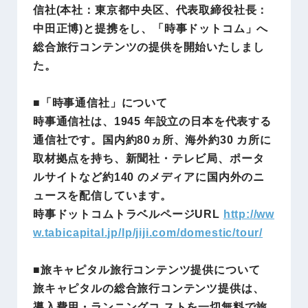
信社(本社：東京都中央区、代表取締役社長：
中田正博)と提携をし、「時事ドットコム」へ
総合旅行コンテンツの提供を開始いたしまし
た。
■「時事通信社」について
時事通信社は、1945 年設立の日本を代表する
通信社です。国内約80ヵ所、海外約30 カ所に
取材拠点を持ち、新聞社・テレビ局、ポータ
ルサイトなど約140 のメディアに国内外のニ
ュースを配信しています。
時事ドットコムトラベルページURL
http://ww
w.tabicapital.jp/lp/jiji.com/domestic/tour/
■旅キャピタル旅行コンテンツ提供について
旅キャピタルの総合旅行コンテンツ提供は、
導入費用・ランニングコ ストを一切無料で旅