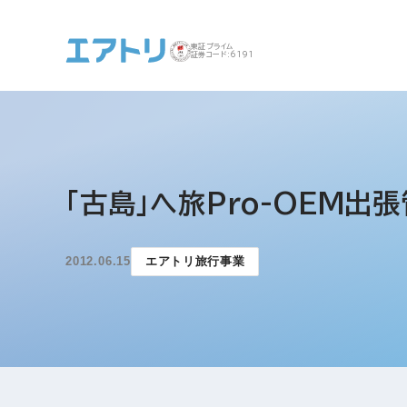
東証プライム
証券コード:6191
事業案内 トップ
企業情報 トップ
IR トップ
サステナビリティ ト
「古島」へ旅Pro-OEM
ップ
2012.06.15
エアトリ旅行事業