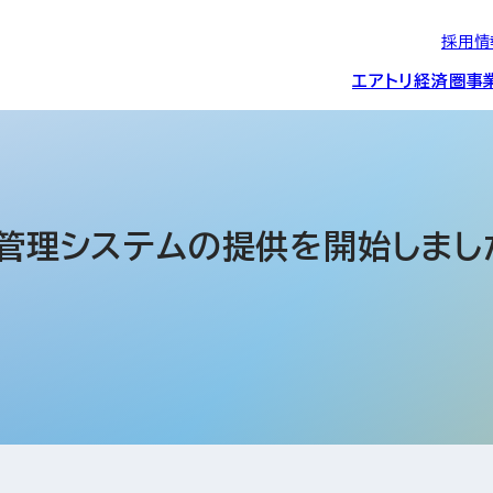
採用情
エアトリ経済圏
事
エアトリグループの
IRニュース
スポーツ・
グローバルIT総
経営情報
エアトリ旅行事業
企業理念
CSR活動
約束/行動指針
スポンサーシップ
ス事業
出張管理システムの提供を開始しまし
IRライブラリー
コーポレートガ
メディア事業
航空会社との取り組み
投資事業(エアトリ
事業変遷と沿革
ディスクロージ
IRカレンダー
マッチングプラ
創業者・役員
シー
会社概要・
アクセス
ーム事業・
プロフィール
クラウド事業
デジタルマーケ