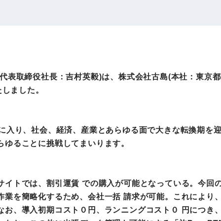
IRお問い合わせ
免責事項
事業
社外アドバイザー
旅行業者取扱額
プロフィール
（観光庁公表）
HRコンサルティング事業
航空会社総代理
代表取締役社長：吉村英毅)は、株式会社古島(本社：東京都
エンタープライズ
海外ツアー事業
たしました。
事業
紀に入り、社会、経済、産業とあらゆる面で大きな転換期を
法人DX推進事業
ポータルサイト事業
らゆることに挑戦してまいります。
ヘルスケア事業
イトでは、割引運賃 での購入が可能となっている。今回の「
ゴルフライフサ
AIロボット事業
作業を簡略化するため、会社一括 請求が可能。これにより
業
なお、導入初期コスト０円、ランニングコスト０ 円につき