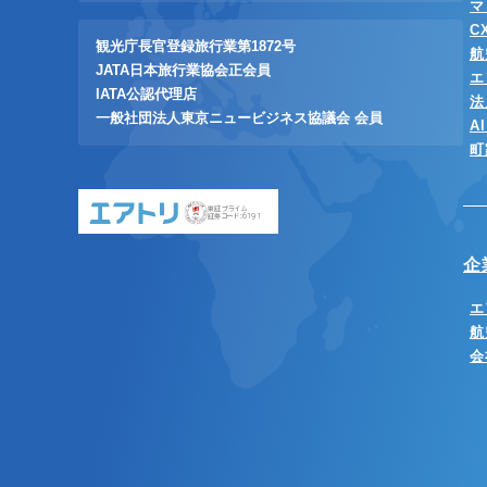
マ
C
観光庁長官登録旅行業第1872号
航
JATA日本旅行業協会正会員
エ
IATA公認代理店
法
一般社団法人東京ニュービジネス協議会 会員
A
町
東証プライム
証券コード:6191
企
エ
航
会