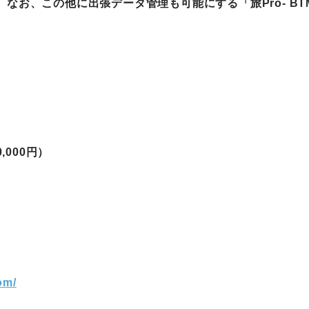
なお、この他に出張データ管理も可能にする「旅Pro- B
町家宿泊・日本文化体験
事業
0,000円）
om/