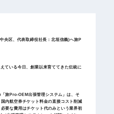
電子公告
店事業
レンタカー事業
中央区、代表取締役社長：北垣信義)へ旅P
DX開発
美容FC事業
迎えている今日、創業以来育ててきた伝統に
・
人材ソリューション事業
旅Pro-OEM出張管理システム」は、そ
ポート事
外貨自動両替機事業
、国内航空券チケット料金の直接コスト削減
、必要な費用はチケット代のみという業界初