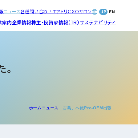
報
ニュース
各種問い合わせ
エアトリCXOサロン
業案内
企業情報
株主・投資家情報（IR）
サステナビリティ
合サービ
訪日旅行事業・
財務・業績
社長メッセージ
SDGsへの取り組み
Wi-Fiレンタル事業
た。
バナンス
個人投資家の皆さまへ
CVC)
地方創生事業
数字でみる
エアトリ
ャーポリ
ホーム
ニュース
「古島」へ旅Pro-OEM出張…
よくあるご質問
ットフォ
エアトリグループ・役員
プロフィール
CXOコミュニティ事業
ティング