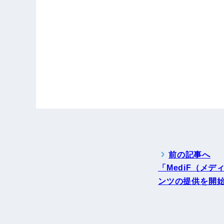
前の記事へ
「MediF（メ
ンツの提供を開