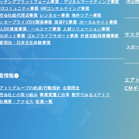
ッチングプラットフォーム事業・デジタルマーケティング事業
IRお
XOコミュニティ事業
HRコンサルティング事業
空会社総代理店事業
レンタカー事業
海外ツアー事業
ンタープライズDX開発事業
美容FC事業
ポータルサイト事業
人DX推進事業・ヘルスケア事業
人材ソリューション事業
サス
Iロボット事業
ゴルフライフサポート事業
外貨自動両替機事業
家宿泊・日本文化体験事業
スポ
業情報
エア
アトリグループの約束/行動指針
企業理念
CM
空会社との取り組み
事業変遷と沿革
数字でみるエアトリ
社概要・アクセス
役員一覧