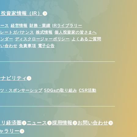
投資家情報（IR）
ュース
経営情報
財務・業績
IRライブラリー
ポレートガバナンス
株式情報
個人投資家の皆さまへ
レンダー
ディスクロージャーポリシー
よくあるご質問
問い合わせ
免責事項
電子公告
テナビリティ
ーツ・スポンサーシップ
SDGsの取り組み
CSR活動
トリ経済圏
ニュース
採用情報
お問い合わせ
ギャラリー