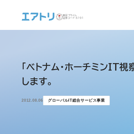
東証プライム
証券コード:6191
事業案内 トップ
企業情報 トップ
IR トップ
サステナビリティ ト
「ベトナム・ホーチミンIT視
ップ
します。
2012.08.06
グローバルIT総合サービス事業