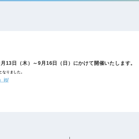
IRお問い合わせ
免責事項
事業
社外アドバイザー
旅行業者取扱額
プロフィール
（観光庁公表）
HRコンサルティング事業
航空会社総代理
エンタープライズ
海外ツアー事業
事業
9月13日（木）～9月16日（日）にかけて開催いたします。
更となりました。
_it/
法人DX推進事業
ポータルサイト事業
ヘルスケア事業
ゴルフライフサ
AIロボット事業
業