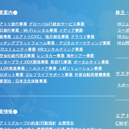
業案内
株主・
アトリ旅行事業
グローバルIT総合サービス事業
IRニ
日旅行事業・Wi-Fiレンタル事業
メディア事業
コー
資事業（エアトリCVC）
地方創生事業
クラウド事業
IRカ
ッチングプラットフォーム事業・デジタルマーケティング事業
IRお
XOコミュニティ事業
HRコンサルティング事業
空会社総代理店事業
レンタカー事業
海外ツアー事業
ンタープライズDX開発事業
美容FC事業
ポータルサイト事業
人DX推進事業・ヘルスケア事業
人材ソリューション事業
サス
Iロボット事業
ゴルフライフサポート事業
外貨自動両替機事業
家宿泊・日本文化体験事業
スポ
業情報
エア
アトリグループの約束/行動指針
企業理念
CM