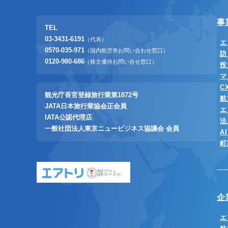
事
TEL
03-3431-6191
（代表）
エ
0570-035-971
（国内航空券お問い合わせ窓口）
訪
0120-980-686
（株主優待お問い合せ窓口）
投
マ
C
観光庁長官登録旅行業第1872号
航
JATA日本旅行業協会正会員
エ
IATA公認代理店
法
一般社団法人東京ニュービジネス協議会 会員
A
町
東証プライム
証券コード:6191
企
エ