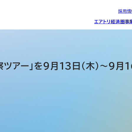
採用情
エアトリ経済圏
事
エアトリグループの
IRニュース
スポーツ・
グローバルIT総
経営情報
エアトリ旅行事業
企業理念
CSR活動
約束/行動指針
スポンサーシップ
ス事業
察ツアー」を9月13日（木）～9月
IRライブラリー
コーポレートガ
メディア事業
航空会社との取り組み
投資事業(エアトリ
事業変遷と沿革
ディスクロージ
IRカレンダー
マッチングプラ
創業者・役員
シー
会社概要・
アクセス
ーム事業・
プロフィール
クラウド事業
デジタルマーケ