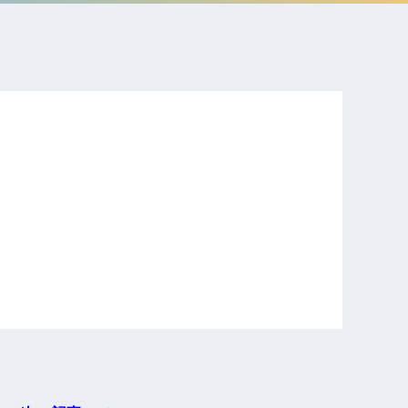
電子公告
店事業
レンタカー事業
DX開発
美容FC事業
・
人材ソリューション事業
ポート事
外貨自動両替機事業