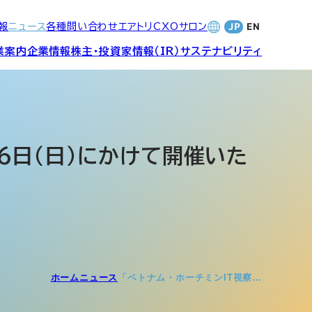
報
ニュース
各種問い合わせ
エアトリCXOサロン
業案内
企業情報
株主・投資家情報（IR）
サステナビリティ
合サービ
訪日旅行事業・
財務・業績
社長メッセージ
SDGsへの取り組み
Wi-Fiレンタル事業
16日（日）にかけて開催いた
バナンス
個人投資家の皆さまへ
CVC)
地方創生事業
数字でみる
エアトリ
ャーポリ
よくあるご質問
ットフォ
エアトリグループ・役員
ホーム
ニュース
「ベトナム・ホーチミンIT視察…
プロフィール
CXOコミュニティ事業
ティング