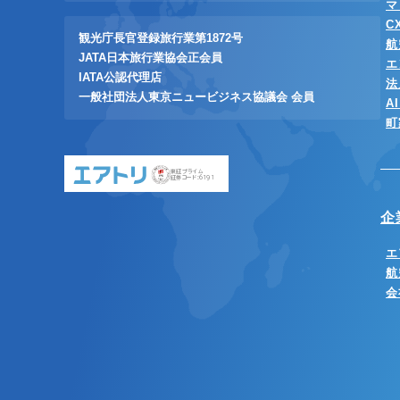
マ
C
観光庁長官登録旅行業第1872号
航
JATA日本旅行業協会正会員
エ
IATA公認代理店
法
一般社団法人東京ニュービジネス協議会 会員
A
町
東証プライム
証券コード:6191
企
エ
航
会