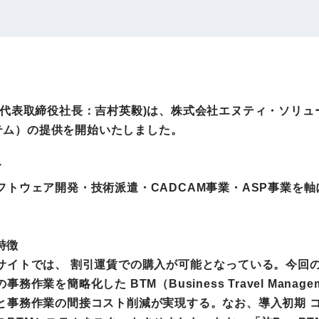
IRお問い合わせ
免責事項
事業
社外アドバイザー
旅行業者取扱額
プロフィール
（観光庁公表）
HRコンサルティング事業
航空会社総代理
、代表取締役社長：吉村英毅)は、株式会社エヌティ・ソリュ
エンタープライズ
海外ツアー事業
ステム）の提供を開始いたしました。
事業
て
トウェア開発・技術派遣・CADCAM事業・ASP事業を
法人DX推進事業
ポータルサイト事業
ヘルスケア事業
特徴
イトでは、 割引運賃での購入が可能となっている。今回の「
ゴルフライフサ
AIロボット事業
業を簡略化した BTM（Business Travel Mana
業
と事務作業の間接コスト削減が実現する。なお、導入初期 