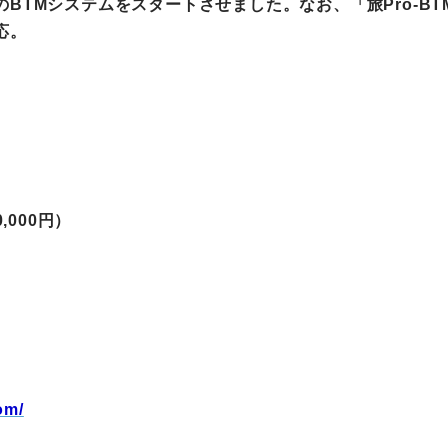
BTMシステムをスタートさせました。なお、「旅Pro-BT
応。
町家宿泊・日本文化体験
事業
0,000円）
om/