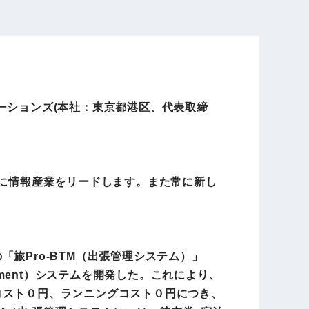
電子公告
店事業
レンタカー事業
ーションズ(本社：東京都港区、代表取締
DX開発
美容FC事業
軸に情報産業をリードします。また常に新し
・
人材ソリューション事業
旅Pro-BTM（出張管理システム）」
ポート事
外貨自動両替機事業
gement）システムを開発した。これにより、
コスト０円、ランニングコスト０円につき、