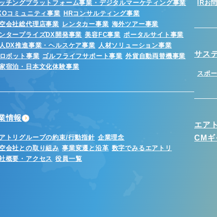
ッチングプラットフォーム事業・デジタルマーケティング事業
IRお
XOコミュニティ事業
HRコンサルティング事業
空会社総代理店事業
レンタカー事業
海外ツアー事業
ンタープライズDX開発事業
美容FC事業
ポータルサイト事業
人DX推進事業・ヘルスケア事業
人材ソリューション事業
サス
Iロボット事業
ゴルフライフサポート事業
外貨自動両替機事業
家宿泊・日本文化体験事業
スポ
業情報
エア
アトリグループの約束/行動指針
企業理念
CM
空会社との取り組み
事業変遷と沿革
数字でみるエアトリ
社概要・アクセス
役員一覧