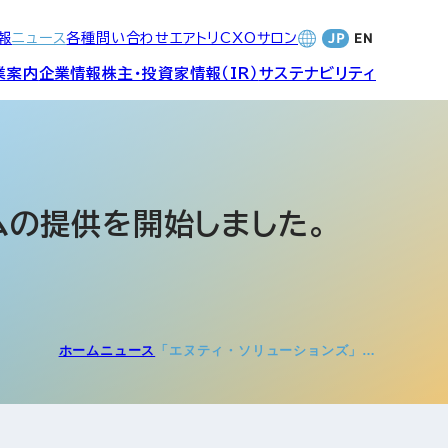
報
ニュース
各種問い合わせ
エアトリCXOサロン
業案内
企業情報
株主・投資家情報（IR）
サステナビリティ
合サービ
訪日旅行事業・
財務・業績
社長メッセージ
SDGsへの取り組み
Wi-Fiレンタル事業
テムの提供を開始しました。
バナンス
個人投資家の皆さまへ
CVC)
地方創生事業
数字でみる
エアトリ
ャーポリ
ホーム
ニュース
「エヌティ・ソリューションズ」…
よくあるご質問
ットフォ
エアトリグループ・役員
プロフィール
CXOコミュニティ事業
ティング