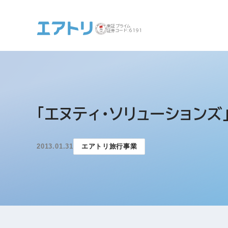
東証プライム
証券コード:6191
事業案内 トップ
企業情報 トップ
IR トップ
サステナビリティ ト
「エヌティ・ソリューションズ
ップ
2013.01.31
エアトリ旅行事業