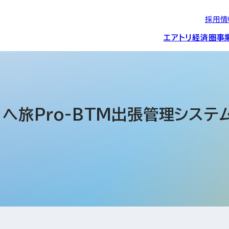
採用情
エアトリ経済圏
事
エアトリグループの
IRニュース
スポーツ・
グローバルIT総
経営情報
エアトリ旅行事業
企業理念
CSR活動
約束/行動指針
スポンサーシップ
ス事業
」へ旅Pro-BTM出張管理シス
IRライブラリー
コーポレートガ
メディア事業
航空会社との取り組み
投資事業(エアトリ
事業変遷と沿革
ディスクロージ
IRカレンダー
マッチングプラ
創業者・役員
シー
会社概要・
アクセス
ーム事業・
プロフィール
クラウド事業
デジタルマーケ