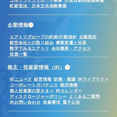
町家宿泊・日本文化体験事業
企業情報
エアトリグループの約束/行動指針
企業理念
航空会社との取り組み
事業変遷と沿革
数字でみるエアトリ
会社概要・アクセス
役員一覧
株主・投資家情報（IR）
IRニュース
経営情報
財務・業績
IRライブラリー
コーポレートガバナンス
株式情報
個人投資家の皆さまへ
IRカレンダー
ディスクロージャーポリシー
よくあるご質問
IRお問い合わせ
免責事項
電子公告