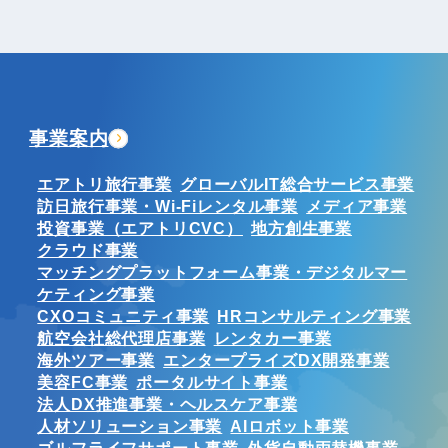
事業案内
エアトリ旅行事業
グローバルIT総合サービス事業
訪日旅行事業・Wi-Fiレンタル事業
メディア事業
投資事業（エアトリCVC）
地方創生事業
クラウド事業
マッチングプラットフォーム事業・デジタルマー
ケティング事業
CXOコミュニティ事業
HRコンサルティング事業
航空会社総代理店事業
レンタカー事業
海外ツアー事業
エンタープライズDX開発事業
美容FC事業
ポータルサイト事業
法人DX推進事業・ヘルスケア事業
人材ソリューション事業
AIロボット事業
ゴルフライフサポート事業
外貨自動両替機事業