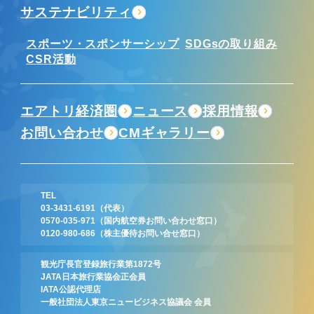
サステナビリティ
スポーツ・スポンサーシップ
SDGsの取り組み
CSR活動
エアトリ経済圏
ニュース
採用情報
お問い合わせ
CMギャラリー
TEL
03-3431-6191
（代表）
0570-035-971
（国内航空券お問い合わせ窓口）
0120-980-686
（株主優待お問い合せ窓口）
観光庁長官登録旅行業第1872号
JATA日本旅行業協会正会員
IATA公認代理店
一般社団法人東京ニュービジネス協議会 会員