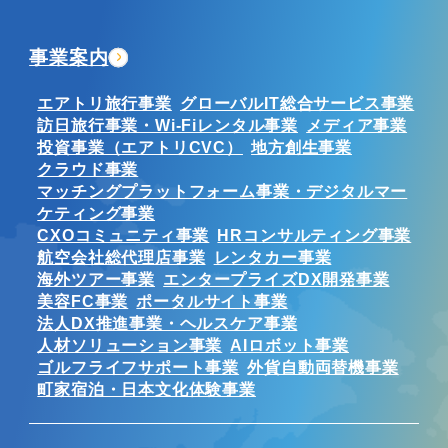
事業案内
エアトリ旅行事業
グローバルIT総合サービス事業
訪日旅行事業・Wi-Fiレンタル事業
メディア事業
投資事業（エアトリCVC）
地方創生事業
クラウド事業
マッチングプラットフォーム事業・デジタルマー
ケティング事業
CXOコミュニティ事業
HRコンサルティング事業
航空会社総代理店事業
レンタカー事業
海外ツアー事業
エンタープライズDX開発事業
美容FC事業
ポータルサイト事業
法人DX推進事業・ヘルスケア事業
人材ソリューション事業
AIロボット事業
ゴルフライフサポート事業
外貨自動両替機事業
町家宿泊・日本文化体験事業