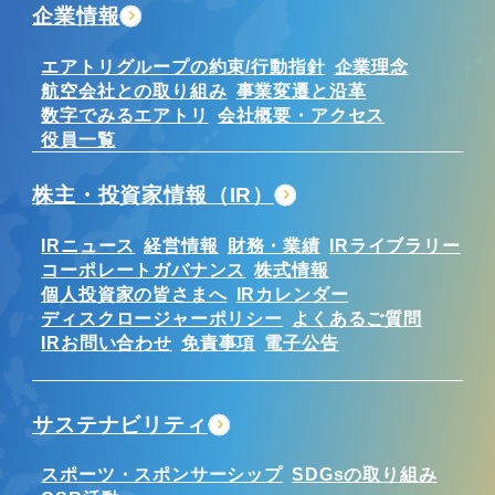
企業情報
エアトリグループの約束/行動指針
企業理念
航空会社との取り組み
事業変遷と沿革
数字でみるエアトリ
会社概要・アクセス
役員一覧
株主・投資家情報（IR）
IRニュース
経営情報
財務・業績
IRライブラリー
コーポレートガバナンス
株式情報
個人投資家の皆さまへ
IRカレンダー
ディスクロージャーポリシー
よくあるご質問
IRお問い合わせ
免責事項
電子公告
サステナビリティ
スポーツ・スポンサーシップ
SDGsの取り組み