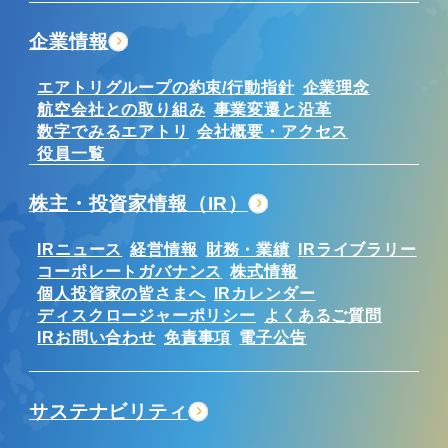
企業情報
エアトリグループの約束/行動指針
企業理念
航空会社との取り組み
事業変遷と沿革
数字でみるエアトリ
会社概要・アクセス
役員一覧
株主・投資家情報（IR）
IRニュース
経営情報
財務・業績
IRライブラリー
コーポレートガバナンス
株式情報
個人投資家の皆さまへ
IRカレンダー
ディスクロージャーポリシー
よくあるご質問
IRお問い合わせ
免責事項
電子公告
サステナビリティ