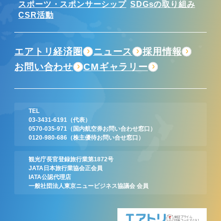
スポーツ・スポンサーシップ
SDGsの取り組み
CSR活動
エアトリ経済圏
ニュース
採用情報
お問い合わせ
CMギャラリー
TEL
03-3431-6191
（代表）
0570-035-971
（国内航空券お問い合わせ窓口）
0120-980-686
（株主優待お問い合せ窓口）
観光庁長官登録旅行業第1872号
JATA日本旅行業協会正会員
IATA公認代理店
一般社団法人東京ニュービジネス協議会 会員
東証プライム
証券コード:6191