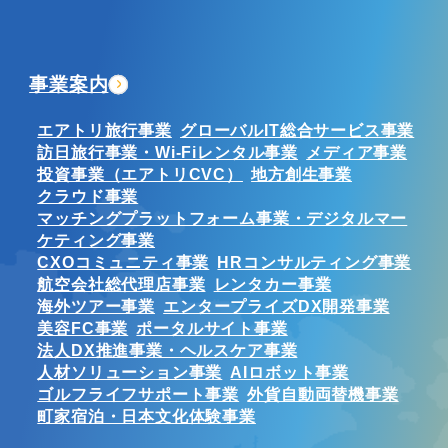
事業案内
エアトリ旅行事業
グローバルIT総合サービス事業
訪日旅行事業・Wi-Fiレンタル事業
メディア事業
投資事業（エアトリCVC）
地方創生事業
クラウド事業
マッチングプラットフォーム事業・デジタルマー
ケティング事業
CXOコミュニティ事業
HRコンサルティング事業
航空会社総代理店事業
レンタカー事業
海外ツアー事業
エンタープライズDX開発事業
美容FC事業
ポータルサイト事業
法人DX推進事業・ヘルスケア事業
人材ソリューション事業
AIロボット事業
ゴルフライフサポート事業
外貨自動両替機事業
町家宿泊・日本文化体験事業