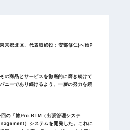
電子公告
店事業
レンタカー事業
東京都北区、代表取締役：安部修仁)へ旅P
DX開発
美容FC事業
その商品とサービスを徹底的に磨き続けて
・
人材ソリューション事業
パニーであり続けるよう、一層の努力を続
ポート事
外貨自動両替機事業
の「旅Pro-BTM（出張管理システ
anagement）システムを開発した。これに