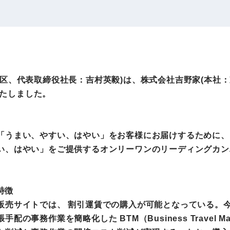
IRお問い合わせ
免責事項
事業
社外アドバイザー
旅行業者取扱額
プロフィール
（観光庁公表）
HRコンサルティング事業
航空会社総代理
区、代表取締役社長：吉村英毅)は、株式会社吉野家(本社：
エンタープライズ
海外ツアー事業
いたしました。
事業
「うまい、やすい、はやい」をお客様にお届けするために、
法人DX推進事業
ポータルサイト事業
い、はやい」をご提供するオンリーワンのリーディングカン
ヘルスケア事業
特徴
ゴルフライフサ
AIロボット事業
売サイトでは、 割引運賃での購入が可能となっている。今回
業
事務作業を簡略化した BTM（Business Travel M