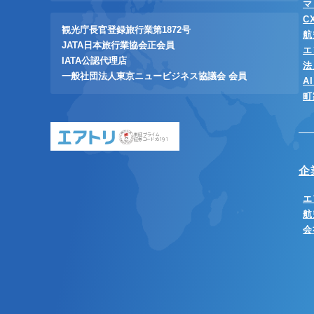
マ
C
観光庁長官登録旅行業第1872号
航
JATA日本旅行業協会正会員
エ
IATA公認代理店
法
一般社団法人東京ニュービジネス協議会 会員
A
町
東証プライム
証券コード:6191
企
エ
航
会