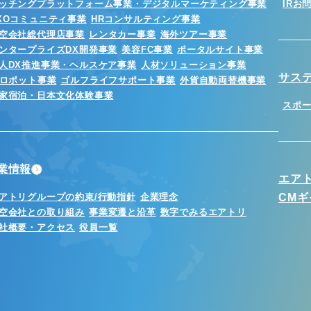
ッチングプラットフォーム事業・デジタルマーケティング事業
IRお
XOコミュニティ事業
HRコンサルティング事業
空会社総代理店事業
レンタカー事業
海外ツアー事業
ンタープライズDX開発事業
美容FC事業
ポータルサイト事業
人DX推進事業・ヘルスケア事業
人材ソリューション事業
サス
Iロボット事業
ゴルフライフサポート事業
外貨自動両替機事業
家宿泊・日本文化体験事業
スポ
業情報
エア
アトリグループの約束/行動指針
企業理念
CM
空会社との取り組み
事業変遷と沿革
数字でみるエアトリ
社概要・アクセス
役員一覧