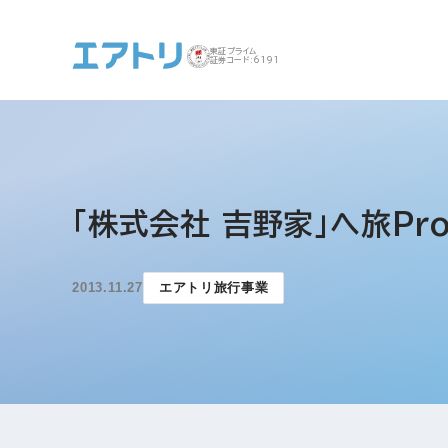
東証プライム
証券コード:6191
事業案内 トップ
企業情報 トップ
IR トップ
サステナビリティ ト
「株式会社 吉野家」へ旅P
ップ
2013.11.27
エアトリ旅行事業