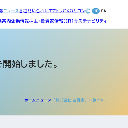
報
ニュース
各種問い合わせ
エアトリCXOサロン
業案内
企業情報
株主・投資家情報（IR）
サステナビリティ
合サービ
訪日旅行事業・
財務・業績
社長メッセージ
SDGsへの取り組み
Wi-Fiレンタル事業
を開始しました。
バナンス
個人投資家の皆さまへ
CVC)
地方創生事業
数字でみる
エアトリ
ャーポリ
ホーム
ニュース
「株式会社 吉野家」へ旅Pro…
よくあるご質問
ットフォ
エアトリグループ・役員
プロフィール
CXOコミュニティ事業
ティング