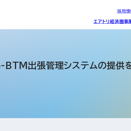
採用情
エアトリ経済圏
事
エアトリグループの
IRニュース
スポーツ・
グローバルIT総
経営情報
エアトリ旅行事業
企業理念
CSR活動
約束/行動指針
スポンサーシップ
ス事業
ro-BTM出張管理システムの提供
IRライブラリー
コーポレートガ
メディア事業
航空会社との取り組み
投資事業(エアトリ
事業変遷と沿革
ディスクロージ
IRカレンダー
マッチングプラ
創業者・役員
シー
会社概要・
アクセス
ーム事業・
プロフィール
クラウド事業
デジタルマーケ