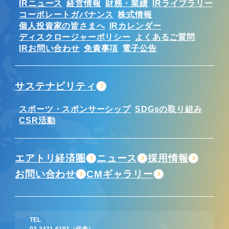
IRニュース
経営情報
財務・業績
IRライブラリー
コーポレートガバナンス
株式情報
個人投資家の皆さまへ
IRカレンダー
ディスクロージャーポリシー
よくあるご質問
IRお問い合わせ
免責事項
電子公告
サステナビリティ
スポーツ・スポンサーシップ
SDGsの取り組み
CSR活動
エアトリ経済圏
ニュース
採用情報
お問い合わせ
CMギャラリー
TEL
03-3431-6191
（代表）