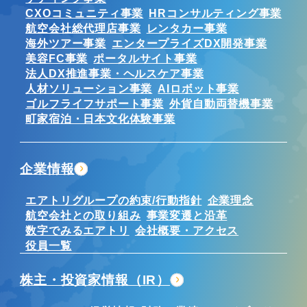
CXOコミュニティ事業
HRコンサルティング事業
航空会社総代理店事業
レンタカー事業
海外ツアー事業
エンタープライズDX開発事業
美容FC事業
ポータルサイト事業
法人DX推進事業・ヘルスケア事業
人材ソリューション事業
AIロボット事業
ゴルフライフサポート事業
外貨自動両替機事業
町家宿泊・日本文化体験事業
企業情報
エアトリグループの約束/行動指針
企業理念
航空会社との取り組み
事業変遷と沿革
数字でみるエアトリ
会社概要・アクセス
役員一覧
株主・投資家情報（IR）