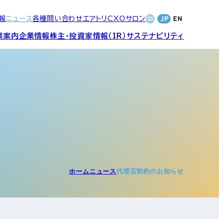
報
ニュース
各種問い合わせ
エアトリCXOサロン
業案内
企業情報
株主・投資家情報（IR）
サステナビリティ
合サービ
訪日旅行事業・
財務・業績
社長メッセージ
SDGsへの取り組み
Wi-Fiレンタル事業
バナンス
個人投資家の皆さまへ
CVC)
地方創生事業
数字でみる
エアトリ
ャーポリ
ホーム
ニュース
代理店契約のお知らせ
よくあるご質問
ットフォ
エアトリグループ・役員
プロフィール
CXOコミュニティ事業
ティング