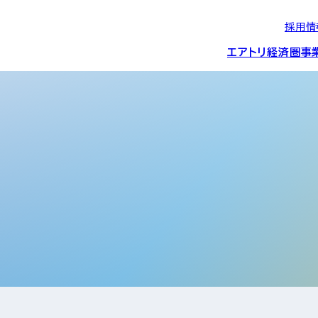
採用情
エアトリ経済圏
事
エアトリグループの
IRニュース
スポーツ・
グローバルIT総
経営情報
エアトリ旅行事業
企業理念
CSR活動
約束/行動指針
スポンサーシップ
ス事業
IRライブラリー
コーポレートガ
メディア事業
航空会社との取り組み
投資事業(エアトリ
事業変遷と沿革
ディスクロージ
IRカレンダー
マッチングプラ
創業者・役員
シー
会社概要・
アクセス
ーム事業・
プロフィール
クラウド事業
デジタルマーケ