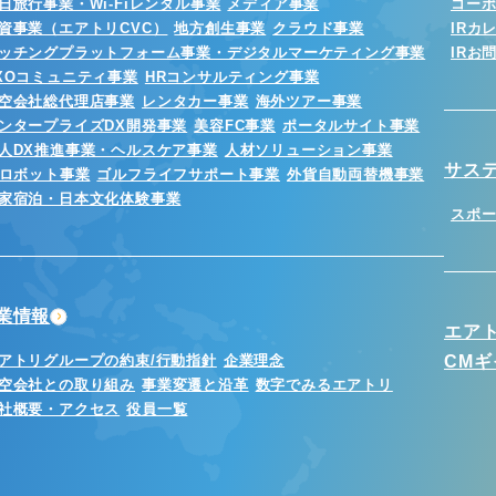
日旅行事業・Wi-Fiレンタル事業
メディア事業
コー
資事業（エアトリCVC）
地方創生事業
クラウド事業
IRカ
ッチングプラットフォーム事業・デジタルマーケティング事業
IRお
XOコミュニティ事業
HRコンサルティング事業
空会社総代理店事業
レンタカー事業
海外ツアー事業
ンタープライズDX開発事業
美容FC事業
ポータルサイト事業
人DX推進事業・ヘルスケア事業
人材ソリューション事業
サス
Iロボット事業
ゴルフライフサポート事業
外貨自動両替機事業
家宿泊・日本文化体験事業
スポ
業情報
エア
アトリグループの約束/行動指針
企業理念
CM
空会社との取り組み
事業変遷と沿革
数字でみるエアトリ
社概要・アクセス
役員一覧