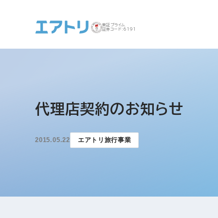
東証プライム
証券コード:6191
事業案内 トップ
企業情報 トップ
IR トップ
サステナビリティ ト
代理店契約のお知らせ
ップ
2015.05.22
エアトリ旅行事業