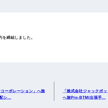
IRお問い合わせ
免責事項
事業
社外アドバイザー
旅行業者取扱額
プロフィール
（観光庁公表）
HRコンサルティング事業
航空会社総代理
約を締結しました。
エンタープライズ
海外ツアー事業
事業
法人DX推進事業
ポータルサイト事業
ヘルスケア事業
ンコーポレーション」へ旅
「株式会社ジャックポッ
ゴルフライフサ
AIロボット事業
手配シ…
へ旅Pro-BTM(出張手…
業