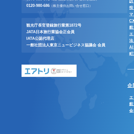
訪
0120-980-686
（株主優待お問い合せ窓口）
投
マ
C
観光庁長官登録旅行業第1872号
航
JATA日本旅行業協会正会員
エ
IATA公認代理店
法
一般社団法人東京ニュービジネス協議会 会員
A
町
東証プライム
証券コード:6191
企
エ
航
会