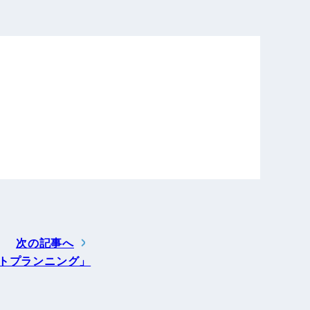
電子公告
店事業
レンタカー事業
DX開発
美容FC事業
・
人材ソリューション事業
次の記事へ
トプランニング」
ポート事
外貨自動両替機事業