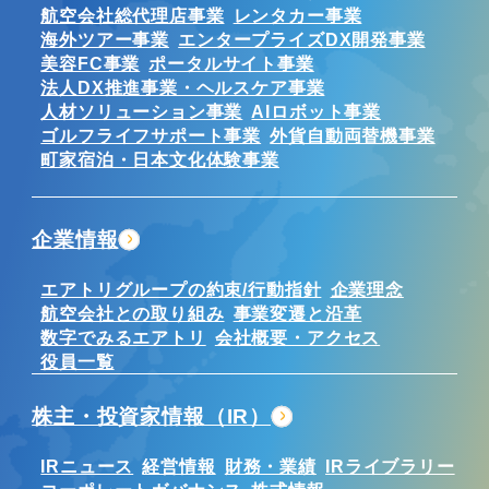
航空会社総代理店事業
レンタカー事業
海外ツアー事業
エンタープライズDX開発事業
美容FC事業
ポータルサイト事業
法人DX推進事業・ヘルスケア事業
人材ソリューション事業
AIロボット事業
ゴルフライフサポート事業
外貨自動両替機事業
町家宿泊・日本文化体験事業
企業情報
エアトリグループの約束/行動指針
企業理念
航空会社との取り組み
事業変遷と沿革
数字でみるエアトリ
会社概要・アクセス
役員一覧
株主・投資家情報（IR）
IRニュース
経営情報
財務・業績
IRライブラリー