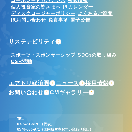
コーポレートガバナンス
株式情報
個人投資家の皆さまへ
IRカレンダー
ディスクロージャーポリシー
よくあるご質問
IRお問い合わせ
免責事項
電子公告
サステナビリティ
スポーツ・スポンサーシップ
SDGsの取り組み
CSR活動
エアトリ経済圏
ニュース
採用情報
お問い合わせ
CMギャラリー
TEL
03-3431-6191
（代表）
0570-035-971
（国内航空券お問い合わせ窓口）