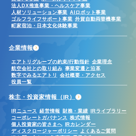
法人DX推進事業・ヘルスケア事業
人材ソリューション事業
AIロボット事業
ゴルフライフサポート事業
外貨自動両替機事業
町家宿泊・日本文化体験事業
企業情報
エアトリグループの約束/行動指針
企業理念
航空会社との取り組み
事業変遷と沿革
数字でみるエアトリ
会社概要・アクセス
役員一覧
株主・投資家情報（IR）
IRニュース
経営情報
財務・業績
IRライブラリー
コーポレートガバナンス
株式情報
個人投資家の皆さまへ
IRカレンダー
ディスクロージャーポリシー
よくあるご質問