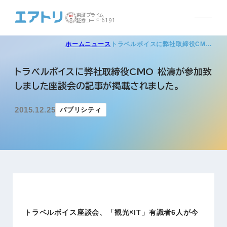
東証プライム
証券コード:6191
ホーム
ニュース
トラベルボイスに弊社取締役CM…
トラベルボイスに弊社取締役CMO 松濤が参加致
しました座談会の記事が掲載されました。
2015.12.25
パブリシティ
トラベルボイス座談会、「観光×IT」有識者6人が今