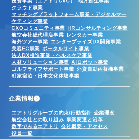
投資事業（エアトリCVC）
地方創生事業
クラウド事業
マッチングプラットフォーム事業・デジタルマー
ケティング事業
CXOコミュニティ事業
HRコンサルティング事業
航空会社総代理店事業
レンタカー事業
海外ツアー事業
エンタープライズDX開発事業
美容FC事業
ポータルサイト事業
法人DX推進事業・ヘルスケア事業
人材ソリューション事業
AIロボット事業
ゴルフライフサポート事業
外貨自動両替機事業
町家宿泊・日本文化体験事業
企業情報
エアトリグループの約束/行動指針
企業理念
航空会社との取り組み
事業変遷と沿革
数字でみるエアトリ
会社概要・アクセス
役員一覧