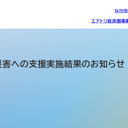
採用情
エアトリ経済圏
事
エアトリグループの
IRニュース
スポーツ・
グローバルIT総
経営情報
エアトリ旅行事業
企業理念
CSR活動
約束/行動指針
スポンサーシップ
ス事業
災害への支援実施結果のお知らせ
IRライブラリー
コーポレートガ
メディア事業
航空会社との取り組み
投資事業(エアトリ
事業変遷と沿革
ディスクロージ
IRカレンダー
マッチングプラ
創業者・役員
シー
会社概要・
アクセス
ーム事業・
プロフィール
クラウド事業
デジタルマーケ