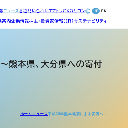
報
ニュース
各種問い合わせ
エアトリCXOサロン
業案内
企業情報
株主・投資家情報（IR）
サステナビリティ
合サービ
訪日旅行事業・
財務・業績
社長メッセージ
SDGsへの取り組み
Wi-Fiレンタル事業
 ～熊本県、大分県への寄付
バナンス
個人投資家の皆さまへ
CVC)
地方創生事業
数字でみる
エアトリ
ャーポリ
よくあるご質問
ットフォ
エアトリグループ・役員
ホーム
ニュース
平成28年熊本地震による災害へ…
プロフィール
CXOコミュニティ事業
ティング