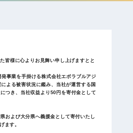
電子公告
店事業
レンタカー事業
DX開発
美容FC事業
れた皆様に心よりお見舞い申し上げますとと
ア開発事業を手掛ける株式会社エボラブルアジ
・
地震による被害状況に鑑み、当社が運営する国
人材ソリューション事業
につき、当社収益より50円を寄付金として
ポート事
に熊本県および大分県へ義援金として寄付いたし
外貨自動両替機事業
げます。