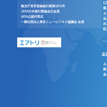
C
観光庁長官登録旅行業第1872号
航
JATA日本旅行業協会正会員
エ
IATA公認代理店
法
一般社団法人東京ニュービジネス協議会 会員
A
町
東証プライム
証券コード:6191
企
エ
航
会