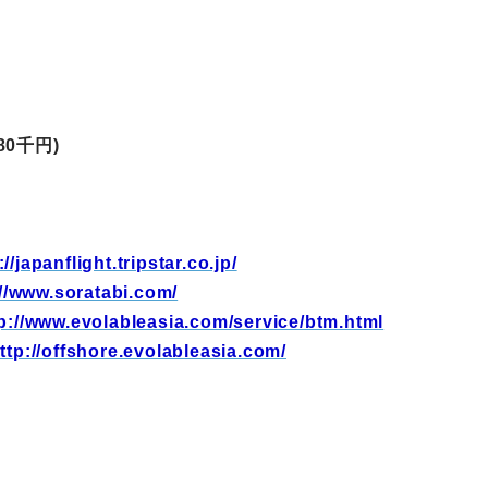
町家宿泊・日本文化体験
事業
80千円)
://japanflight.tripstar.co.jp/
://www.soratabi.com/
p://www.evolableasia.com/service/btm.html
ttp://offshore.evolableasia.com/