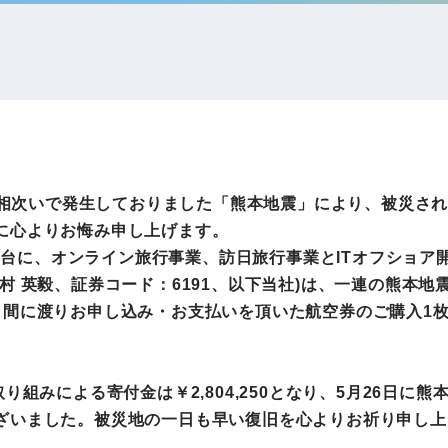
IRお問い合わせ
免責事項
事業
社外アドバイザー
旅行業者取扱額
プロフィール
（観光庁公表）
HRコンサルティング事業
航空会社総代理
エンタープライズ
海外ツアー事業
事業
にて相次いで発生しておりました「熊本地震」により、被災さ
に心よりお悔み申し上げます。
アを舞台に、オンライン旅行事業、訪日旅行事業とITオフショ
法人DX推進事業
村 英毅、証券コード：6191、以下当社)は、一連の熊本
ポータルサイト事業
ヘルスケア事業
月間に渡りお申し込み・お支払いを頂いた航空券のご購入1枚
ゴルフライフサ
り組みによる寄付金は￥2,804,250となり、5月26日
AIロボット事業
業
ざいました。被災地の一日も早い復旧を心よりお祈り申し上