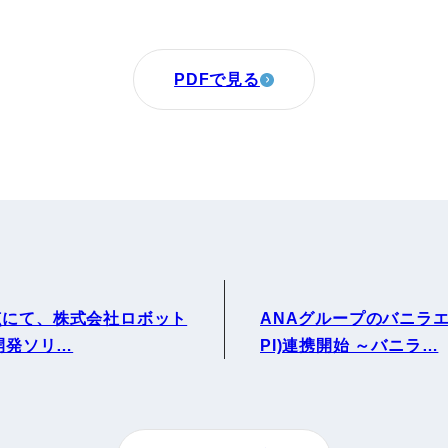
PDFで見る
点にて、株式会社ロボット
ANAグループのバニラエ
開発ソリ…
PI)連携開始 ～バニラ…