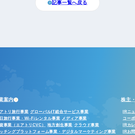
記事一覧へ戻る
業案内
株主・
アトリ旅行事業
グローバルIT総合サービス事業
IRニ
日旅行事業・Wi-Fiレンタル事業
メディア事業
コー
資事業（エアトリCVC）
地方創生事業
クラウド事業
IRカ
ッチングプラットフォーム事業・デジタルマーケティング事業
IRお