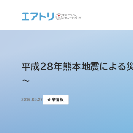
東証プライム
証券コード:6191
事業案内 トップ
企業情報 トップ
IR トップ
サステナビリティ ト
平成28年熊本地震による
ップ
～
2016.05.27
企業情報