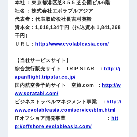
本社 ：東京都港区芝3-5-5 芝公園ビル6階
社名 ：株式会社エボラブルアジア
代表者：代表取締役社長吉村英毅
資本金：1,018,134千円（払込資本 1,841,268
千円）
ＵＲＬ：
http://www.evolableasia.com/
【当社サービスサイト】
綜合旅行販売サイト TRIP STAR ：
http://j
apanflight.tripstar.co.jp/
国内航空券予約サイト 空旅.com ：
http://w
ww.soratabi.com/
ビジネストラベルマネジメント事業 ：
http://
www.evolableasia.com/service/btm.html
ITオフショア開発事業 ：
htt
p://offshore.evolableasia.com/