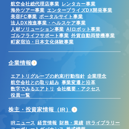
航空会社総代理店事業
レンタカー事業
海外ツアー事業
エンタープライズDX開発事業
美容FC事業
ポータルサイト事業
法人DX推進事業・ヘルスケア事業
人材ソリューション事業
AIロボット事業
ゴルフライフサポート事業
外貨自動両替機事業
町家宿泊・日本文化体験事業
企業情報
エアトリグループの約束/行動指針
企業理念
航空会社との取り組み
事業変遷と沿革
数字でみるエアトリ
会社概要・アクセス
役員一覧
株主・投資家情報（IR）
IRニュース
経営情報
財務・業績
IRライブラリー