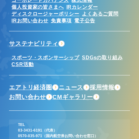
コーポレートガバナンス
株式情報
個人投資家の皆さまへ
IRカレンダー
ディスクロージャーポリシー
よくあるご質問
IRお問い合わせ
免責事項
電子公告
サステナビリティ
スポーツ・スポンサーシップ
SDGsの取り組み
CSR活動
エアトリ経済圏
ニュース
採用情報
お問い合わせ
CMギャラリー
TEL
03-3431-6191
（代表）
0570-035-971
（国内航空券お問い合わせ窓口）