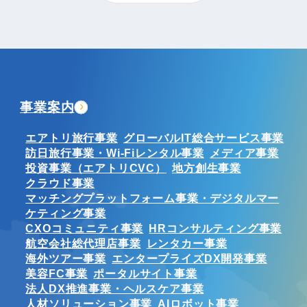
事業案内
エアトリ旅行事業
グローバルIT総合サービス事業
訪日旅行事業・Wi-Fiレンタル事業
メディア事業
投資事業（エアトリCVC）
地方創生事業
クラウド事業
マッチングプラットフォーム事業・デジタルマー
ケティング事業
CXOコミュニティ事業
HRコンサルティング事業
航空会社総代理店事業
レンタカー事業
海外ツアー事業
エンタープライズDX開発事業
美容FC事業
ポータルサイト事業
法人DX推進事業・ヘルスケア事業
人材ソリューション事業
AIロボット事業