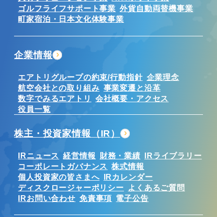
ゴルフライフサポート事業
外貨自動両替機事業
町家宿泊・日本文化体験事業
企業情報
エアトリグループの約束/行動指針
企業理念
航空会社との取り組み
事業変遷と沿革
数字でみるエアトリ
会社概要・アクセス
役員一覧
株主・投資家情報（IR）
IRニュース
経営情報
財務・業績
IRライブラリー
コーポレートガバナンス
株式情報
個人投資家の皆さまへ
IRカレンダー
ディスクロージャーポリシー
よくあるご質問
IRお問い合わせ
免責事項
電子公告