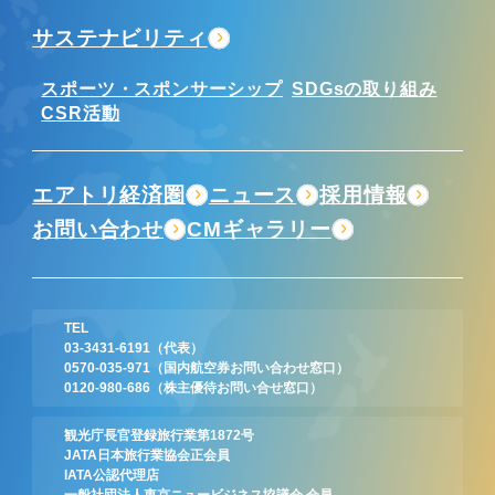
サステナビリティ
スポーツ・スポンサーシップ
SDGsの取り組み
CSR活動
エアトリ経済圏
ニュース
採用情報
お問い合わせ
CMギャラリー
TEL
03-3431-6191
（代表）
0570-035-971
（国内航空券お問い合わせ窓口）
0120-980-686
（株主優待お問い合せ窓口）
観光庁長官登録旅行業第1872号
JATA日本旅行業協会正会員
IATA公認代理店
一般社団法人東京ニュービジネス協議会 会員