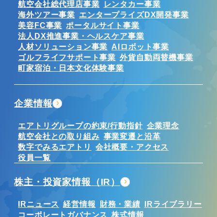
航空会社総代理店事業
レンタカー事業
海外ツアー事業
エンタープライズDX開発事業
美容FC事業
ポータルサイト事業
法人DX推進事業・ヘルスケア事業
人材ソリューション事業
AIロボット事業
ゴルフライフサポート事業
外貨自動両替機事業
町家宿泊・日本文化体験事業
企業情報
エアトリグループの約束/行動指針
企業理念
航空会社との取り組み
事業変遷と沿革
数字でみるエアトリ
会社概要・アクセス
役員一覧
株主・投資家情報（IR）
IRニュース
経営情報
財務・業績
IRライブラリー
コーポレートガバナンス
株式情報