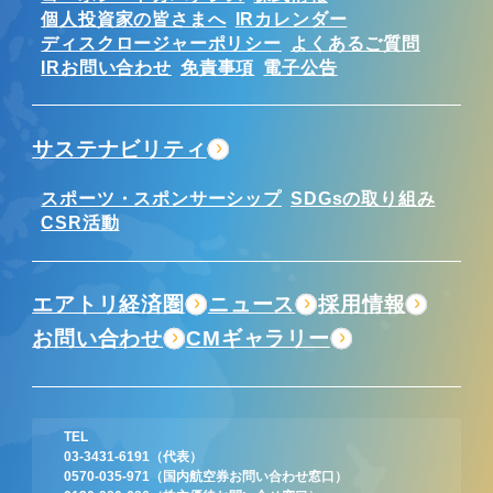
個人投資家の皆さまへ
IRカレンダー
ディスクロージャーポリシー
よくあるご質問
IRお問い合わせ
免責事項
電子公告
サステナビリティ
スポーツ・スポンサーシップ
SDGsの取り組み
CSR活動
エアトリ経済圏
ニュース
採用情報
お問い合わせ
CMギャラリー
TEL
03-3431-6191
（代表）
0570-035-971
（国内航空券お問い合わせ窓口）