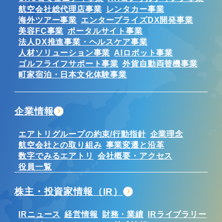
航空会社総代理店事業
レンタカー事業
海外ツアー事業
エンタープライズDX開発事業
美容FC事業
ポータルサイト事業
法人DX推進事業・ヘルスケア事業
人材ソリューション事業
AIロボット事業
ゴルフライフサポート事業
外貨自動両替機事業
町家宿泊・日本文化体験事業
企業情報
エアトリグループの約束/行動指針
企業理念
航空会社との取り組み
事業変遷と沿革
数字でみるエアトリ
会社概要・アクセス
役員一覧
株主・投資家情報（IR）
IRニュース
経営情報
財務・業績
IRライブラリー