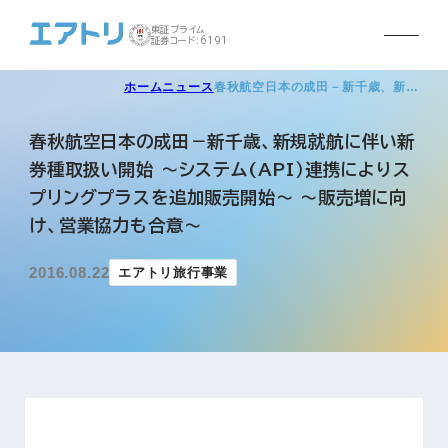
東証プライム
証券コード:6191
ホーム
ニュース
春秋航空日本の成田－新千歳、新…
春秋航空日本の成田－新千歳、新規就航に伴い新
券種取扱い開始 ～システム(API）連携によりス
プリングプラスを追加販売開始～ ～販売増に向
け、営業協力も合意～
2016.08.22
エアトリ旅行事業