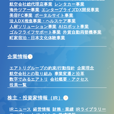
航空会社総代理店事業
レンタカー事業
海外ツアー事業
エンタープライズDX開発事業
美容FC事業
ポータルサイト事業
法人DX推進事業・ヘルスケア事業
人材ソリューション事業
AIロボット事業
ゴルフライフサポート事業
外貨自動両替機事業
町家宿泊・日本文化体験事業
企業情報
エアトリグループの約束/行動指針
企業理念
航空会社との取り組み
事業変遷と沿革
数字でみるエアトリ
会社概要・アクセス
役員一覧
株主・投資家情報（IR）
IRニュース
経営情報
財務・業績
IRライブラリー