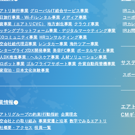
アトリ旅行事業
グローバルIT総合サービス事業
IRニ
日旅行事業・Wi-Fiレンタル事業
メディア事業
コー
資事業（エアトリCVC）
地方創生事業
クラウド事業
IRカ
ッチングプラットフォーム事業・デジタルマーケティング事業
IRお
XOコミュニティ事業
HRコンサルティング事業
空会社総代理店事業
レンタカー事業
海外ツアー事業
ンタープライズDX開発事業
美容FC事業
ポータルサイト事業
人DX推進事業・ヘルスケア事業
人材ソリューション事業
サス
Iロボット事業
ゴルフライフサポート事業
外貨自動両替機事業
家宿泊・日本文化体験事業
スポ
業情報
エア
アトリグループの約束/行動指針
企業理念
CM
空会社との取り組み
事業変遷と沿革
数字でみるエアトリ
社概要・アクセス
役員一覧