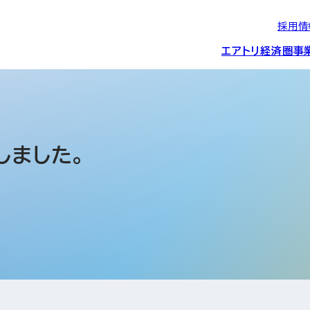
採用情
エアトリ経済圏
事
エアトリグループの
IRニュース
スポーツ・
グローバルIT総
経営情報
エアトリ旅行事業
企業理念
CSR活動
約束/行動指針
スポンサーシップ
ス事業
しました。
IRライブラリー
コーポレートガ
メディア事業
航空会社との取り組み
投資事業(エアトリ
事業変遷と沿革
ディスクロージ
IRカレンダー
マッチングプラ
創業者・役員
シー
会社概要・
アクセス
ーム事業・
プロフィール
クラウド事業
デジタルマーケ