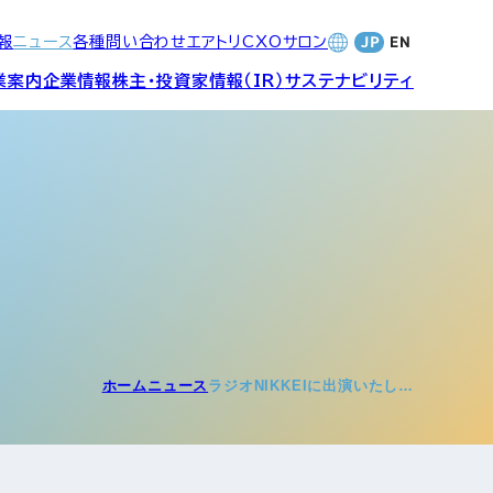
報
ニュース
各種問い合わせ
エアトリCXOサロン
業案内
企業情報
株主・投資家情報（IR）
サステナビリティ
合サービ
訪日旅行事業・
財務・業績
社長メッセージ
SDGsへの取り組み
Wi-Fiレンタル事業
バナンス
個人投資家の皆さまへ
CVC)
地方創生事業
数字でみる
エアトリ
ャーポリ
ホーム
ニュース
ラジオNIKKEIに出演いたし…
よくあるご質問
ットフォ
エアトリグループ・役員
プロフィール
CXOコミュニティ事業
ティング