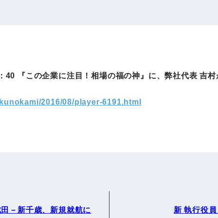
IRお問い合わせ
免責事項
事業
社外アドバイザー
旅行業者取扱額
プロフィール
（観光庁公表）
HRコンサルティング事業
航空会社総代理
0～14：40 『この企業に注目！相場の福の神』に、弊社代表 
エンタープライズ
海外ツアー事業
事業
ukunokami/2016/08/player-6191.html
法人DX推進事業
ポータルサイト事業
ヘルスケア事業
ゴルフライフサ
AIロボット事業
業
成田－新千歳、新規就航に
新 執行役