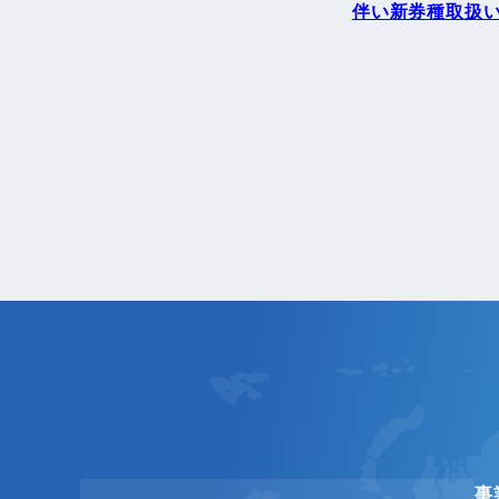
伴い新券種取扱い
事