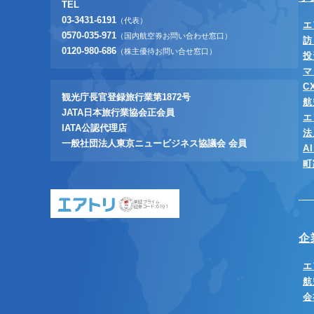
TEL
03-3431-6191
（代表）
エ
0570-035-971
（国内航空券お問い合わせ窓口）
訪
0120-980-686
（株主優待お問い合せ窓口）
投
マ
C
観光庁長官登録旅行業第1872号
航
JATA日本旅行業協会正会員
エ
IATA公認代理店
法
一般社団法人東京ニュービジネス協議会 会員
A
町
東証プライム
証券コード:6191
企
エ
航
会