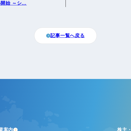
開始 ～シ…
町家宿泊・日本文化体験
事業
記事一覧へ戻る
業案内
株主・