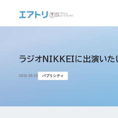
東証プライム
証券コード:6191
事業案内 トップ
企業情報 トップ
IR トップ
サステナビリティ ト
ラジオNIKKEIに出演いた
ップ
2016.08.29
パブリシティ