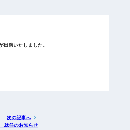
電子公告
店事業
レンタカー事業
吉村が出演いたしました。
DX開発
美容FC事業
・
人材ソリューション事業
ポート事
外貨自動両替機事業
次の記事へ
員 就任のお知らせ