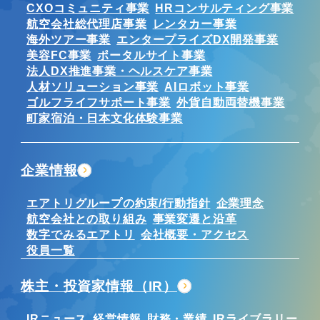
CXOコミュニティ事業
HRコンサルティング事業
航空会社総代理店事業
レンタカー事業
海外ツアー事業
エンタープライズDX開発事業
美容FC事業
ポータルサイト事業
法人DX推進事業・ヘルスケア事業
人材ソリューション事業
AIロボット事業
ゴルフライフサポート事業
外貨自動両替機事業
町家宿泊・日本文化体験事業
企業情報
エアトリグループの約束/行動指針
企業理念
航空会社との取り組み
事業変遷と沿革
数字でみるエアトリ
会社概要・アクセス
役員一覧
株主・投資家情報（IR）
IRニュース
経営情報
財務・業績
IRライブラリー