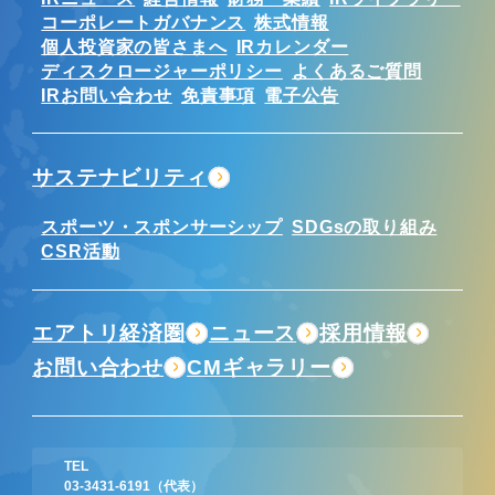
コーポレートガバナンス
株式情報
個人投資家の皆さまへ
IRカレンダー
ディスクロージャーポリシー
よくあるご質問
IRお問い合わせ
免責事項
電子公告
サステナビリティ
スポーツ・スポンサーシップ
SDGsの取り組み
CSR活動
エアトリ経済圏
ニュース
採用情報
お問い合わせ
CMギャラリー
TEL
03-3431-6191
（代表）