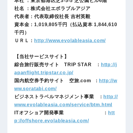
本社 ：東京都港区芝3-5-5 芝公園ビル6階
社名 ：株式会社エボラブルアジア
代表者：代表取締役社長 吉村英毅
資本金：
1,019,805
千円（払込資本
1,844,610
千円）
ＵＲＬ：
http://www.evolableasia.com/
【当社サービスサイト】
綜合旅行販売サイト TRIP STAR ：
http://j
apanflight.tripstar.co.jp/
国内航空券予約サイト 空旅.com ：
http://w
ww.soratabi.com/
ビジネストラベルマネジメント事業 ：
http://
www.evolableasia.com/service/btm.html
ITオフショア開発事業 ：
htt
p://offshore.evolableasia.com/