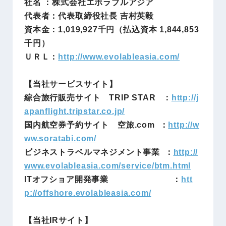
社名 ：株式会社エボラブルアジア
代表者：代表取締役社長 吉村英毅
資本金：
1,019,927
千円（払込資本
1,844,853
千円）
ＵＲＬ：
http://www.evolableasia.com/
【当社サービスサイト】
綜合旅行販売サイト TRIP STAR ：
http://j
apanflight.tripstar.co.jp/
国内航空券予約サイト 空旅.com ：
http://w
ww.soratabi.com/
ビジネストラベルマネジメント事業 ：
http://
www.evolableasia.com/service/btm.html
ITオフショア開発事業 ：
htt
p://offshore.evolableasia.com/
【当社IRサイト】