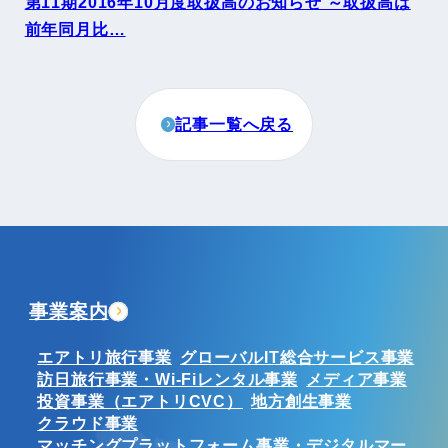
第11期2016年10月度取扱高のお知らせ ～取扱高は
前年同月比…
記事一覧へ戻る
事業案内
エアトリ旅行事業
グローバルIT総合サービス事業
訪日旅行事業・Wi-Fiレンタル事業
メディア事業
投資事業（エアトリCVC）
地方創生事業
クラウド事業
マッチングプラットフォーム事業・デジタルマー