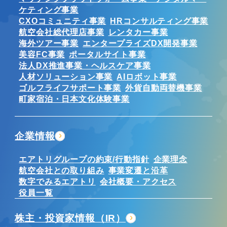
ケティング事業
CXOコミュニティ事業
HRコンサルティング事業
航空会社総代理店事業
レンタカー事業
海外ツアー事業
エンタープライズDX開発事業
美容FC事業
ポータルサイト事業
法人DX推進事業・ヘルスケア事業
人材ソリューション事業
AIロボット事業
ゴルフライフサポート事業
外貨自動両替機事業
町家宿泊・日本文化体験事業
企業情報
エアトリグループの約束/行動指針
企業理念
航空会社との取り組み
事業変遷と沿革
数字でみるエアトリ
会社概要・アクセス
役員一覧
株主・投資家情報（IR）