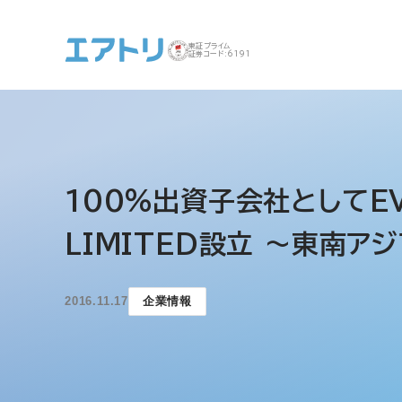
東証プライム
証券コード:6191
事業案内 トップ
企業情報 トップ
IR トップ
サステナビリティ ト
100％出資子会社としてEVO
ップ
LIMITED設立 ～東南
2016.11.17
企業情報