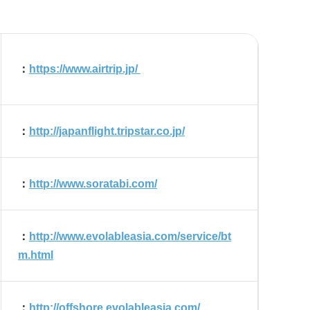
：
https://www.airtrip.jp/
：
http://japanflight.tripstar.co.jp/
：
http://www.soratabi.com/
：
http://www.evolableasia.com/service/bt
m.html
：
http://offshore.evolableasia.com/