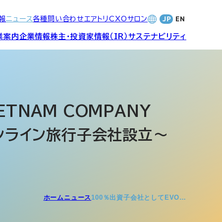
報
ニュース
各種問い合わせ
エアトリCXOサロン
業案内
企業情報
株主・投資家情報（IR）
サステナビリティ
合サービ
訪日旅行事業・
財務・業績
社長メッセージ
SDGsへの取り組み
Wi-Fiレンタル事業
ETNAM COMPANY
オンライン旅行子会社設立～
バナンス
個人投資家の皆さまへ
CVC)
地方創生事業
数字でみる
エアトリ
ャーポリ
よくあるご質問
ットフォ
エアトリグループ・役員
ホーム
ニュース
100％出資子会社としてEVO…
プロフィール
CXOコミュニティ事業
ティング