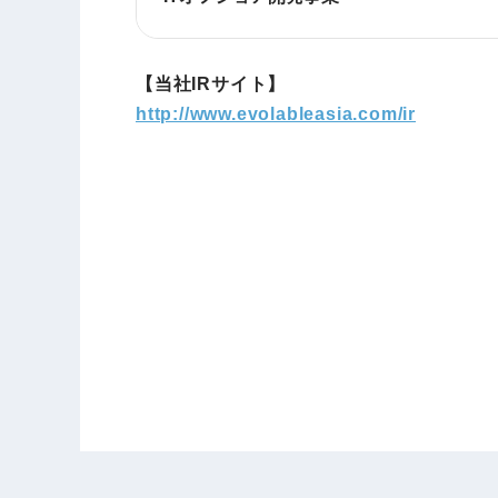
【当社IRサイト】
http://www.evolableasia.com/ir