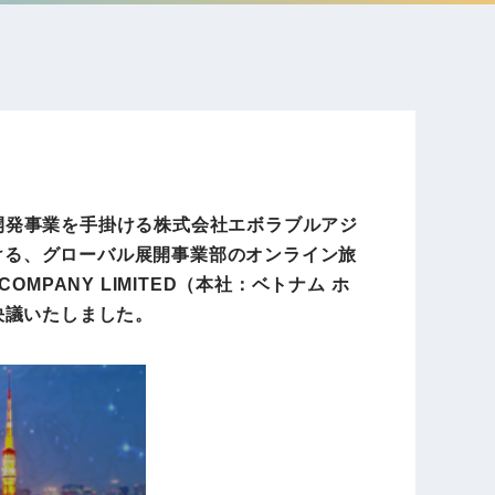
電子公告
店事業
レンタカー事業
DX開発
美容FC事業
ア開発事業を手掛ける株式会社エボラブルアジ
おける、グローバル展開事業部のオンライン旅
COMPANY LIMITED（本社：ベトナム ホ
・
て決議いたしました。
人材ソリューション事業
ポート事
外貨自動両替機事業