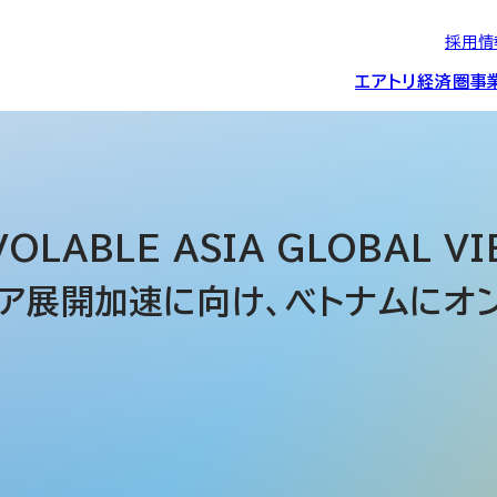
採用情
エアトリ経済圏
事
エアトリグループの
IRニュース
スポーツ・
グローバルIT総
経営情報
エアトリ旅行事業
企業理念
CSR活動
約束/行動指針
スポンサーシップ
ス事業
LABLE ASIA GLOBAL VI
アジア展開加速に向け、ベトナムに
IRライブラリー
コーポレートガ
メディア事業
航空会社との取り組み
投資事業(エアトリ
事業変遷と沿革
ディスクロージ
IRカレンダー
マッチングプラ
創業者・役員
シー
会社概要・
アクセス
ーム事業・
プロフィール
クラウド事業
デジタルマーケ