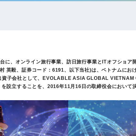
IRお問い合わせ
免責事項
事業
社外アドバイザー
旅行業者取扱額
プロフィール
（観光庁公表）
HRコンサルティング事業
航空会社総代理
エンタープライズ
海外ツアー事業
事業
アを舞台に、オンライン旅行事業、訪日旅行事業とITオフショ
村 英毅、証券コード：6191、以下当社)は、ベトナムに
社として、EVOLABLE ASIA GLOBAL VIETNAM 
法人DX推進事業
）を設立することを、2016年11月16日の取締役会におい
ポータルサイト事業
ヘルスケア事業
ゴルフライフサ
AIロボット事業
業