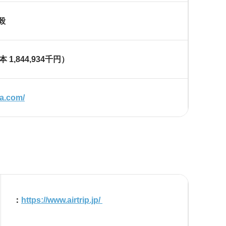
毅
資本
1,844,934
千円）
ia.com/
：
https://www.airtrip.jp/