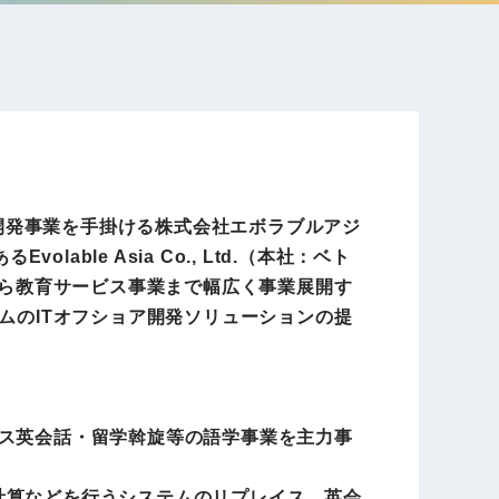
電子公告
店事業
レンタカー事業
DX開発
美容FC事業
ア開発事業を手掛ける株式会社エボラブルアジ
ble Asia Co., Ltd.（本社：ベト
から教育サービス事業まで幅広く事業展開す
・
ムのITオフショア開発ソリューションの提
人材ソリューション事業
ポート事
ネス英会話・留学斡旋等の語学事業を主力事
外貨自動両替機事業
計算などを行うシステムのリプレイス、英会