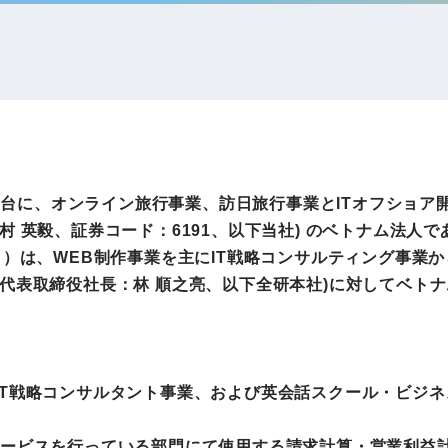
IRお問い合わせ
免責事項
事業
社外アドバイザー
旅行業者取扱額
プロフィール
（観光庁公表）
HRコンサルティング事業
航空会社総代理
エンタープライズ
海外ツアー事業
事業
アを舞台に、オンライン旅行事業、訪日旅行事業とITオフショ
、証券コード：6191、以下当社) のベトナム法人であるEvola
司）は、WEB制作事業を主にIT戦略コンサルティング事業
法人DX推進事業
代表取締役社長：林 順之亮、以下全研本社)に対してベトナ
ポータルサイト事業
ヘルスケア事業
ゴルフライフサ
IT戦略コンサルタント事業、および英会話スクール・ビジ
AIロボット事業
業
サービスを行っている部門にて使用する請求計算・営業利益