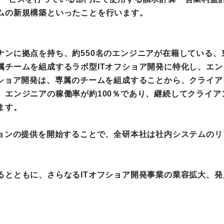
ムの新規構築といったことを行います。
町家宿泊・日本文化体験
事業
ンに拠点を持ち、約550名のエンジニアが在籍している、
属チームを組成するラボ型ITオフショア開発に特化し、エ
フショア開発は、専属のチームを組成することから、クライ
、エンジニアの稼働率が約100％であり、継続してクライ
ます。
ションの提供を開始することで、全研本社は社内システムの
。
るとともに、さらなるITオフショア開発事業の業容拡大、