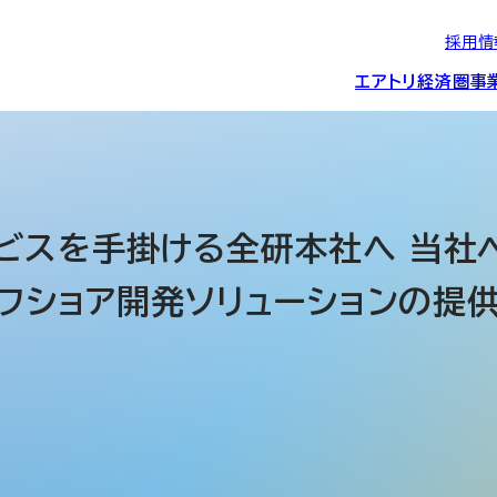
採用情
エアトリ経済圏
事
エアトリグループの
IRニュース
スポーツ・
グローバルIT総
経営情報
エアトリ旅行事業
企業理念
CSR活動
約束/行動指針
スポンサーシップ
ス事業
ビスを手掛ける全研本社へ 当社ベト
て ITオフショア開発ソリューションの
IRライブラリー
コーポレートガ
メディア事業
航空会社との取り組み
投資事業(エアトリ
事業変遷と沿革
ディスクロージ
IRカレンダー
マッチングプラ
創業者・役員
シー
会社概要・
アクセス
ーム事業・
プロフィール
クラウド事業
デジタルマーケ