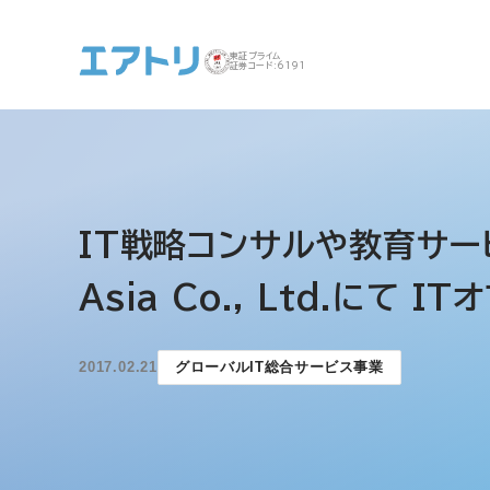
東証プライム
証券コード:6191
事業案内 トップ
企業情報 トップ
IR トップ
サステナビリティ ト
IT戦略コンサルや教育サー
ップ
Asia Co., Ltd.に
2017.02.21
グローバルIT総合サービス事業