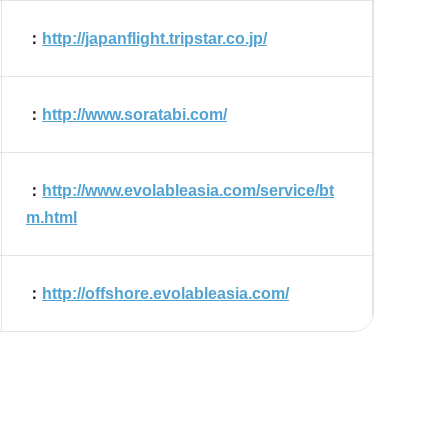
：
http://japanflight.tripstar.co.jp/
：
http://www.soratabi.com/
：
http://www.evolableasia.com/service/bt
m.html
：
http://offshore.evolableasia.com/