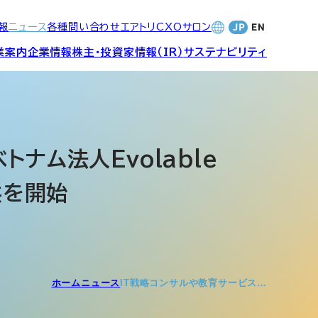
報
ニュース
各種問い合わせ
エアトリCXOサロン
業案内
企業情報
株主・投資家情報（IR）
サステナビリティ
合サービ
訪日旅行事業・
財務・業績
社長メッセージ
SDGsへの取り組み
Wi-Fiレンタル事業
ナム法人Evolable
提供を開始
バナンス
個人投資家の皆さまへ
CVC)
地方創生事業
数字でみる
エアトリ
ャーポリ
よくあるご質問
ットフォ
エアトリグループ・役員
ホーム
ニュース
IT戦略コンサルや教育サービス…
プロフィール
CXOコミュニティ事業
ティング